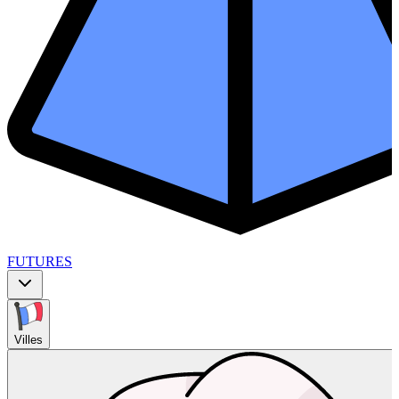
FUTURES
Villes