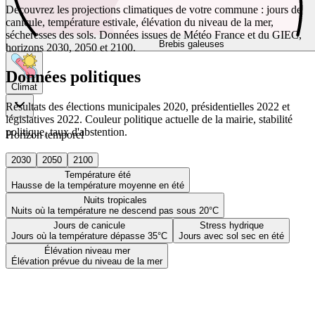
Découvrez les projections climatiques de votre commune : jours de
canicule, température estivale, élévation du niveau de la mer,
sécheresses des sols. Données issues de Météo France et du GIEC,
Brebis galeuses
horizons 2030, 2050 et 2100.
Données politiques
Climat
Résultats des élections municipales 2020, présidentielles 2022 et
législatives 2022. Couleur politique actuelle de la mairie, stabilité
politique, taux d'abstention.
Horizon temporel
2030
2050
2100
Température été
Hausse de la température moyenne en été
Nuits tropicales
Nuits où la température ne descend pas sous 20°C
Jours de canicule
Stress hydrique
Jours où la température dépasse 35°C
Jours avec sol sec en été
Élévation niveau mer
Élévation prévue du niveau de la mer