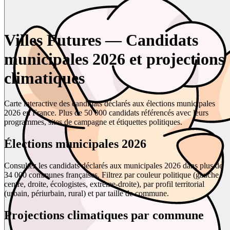
Villes Futures — Candidats
municipales 2026 et projections
climatiques
Carte interactive des candidats déclarés aux élections municipales
2026 en France. Plus de 50 000 candidats référencés avec leurs
programmes, sites de campagne et étiquettes politiques.
Élections municipales 2026
Consultez les candidats déclarés aux municipales 2026 dans plus de
34 000 communes françaises. Filtrez par couleur politique (gauche,
centre, droite, écologistes, extrême-droite), par profil territorial
(urbain, périurbain, rural) et par taille de commune.
Projections climatiques par commune