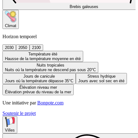
Brebis galeuses
Climat
Horizon temporel
2030
2050
2100
Température été
Hausse de la température moyenne en été
Nuits tropicales
Nuits où la température ne descend pas sous 20°C
Jours de canicule
Stress hydrique
Jours où la température dépasse 35°C
Jours avec sol sec en été
Élévation niveau mer
Élévation prévue du niveau de la mer
Une initiative par
Bonpote.com
Soutenir le projet
Villes