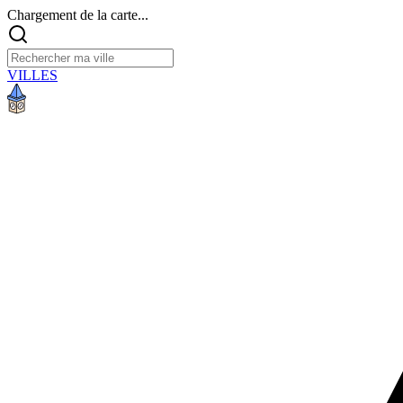
Chargement de la carte...
VILLES