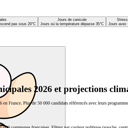
ales
Jours de canicule
Stress
descend pas sous 20°C
Jours où la température dépasse 35°C
Jours avec 
cipales 2026 et projections clim
26 en France. Plus de 50 000 candidats référencés avec leurs programmes,
00 communes françaises. Filtrez par couleur politique (gauche, centre, dr