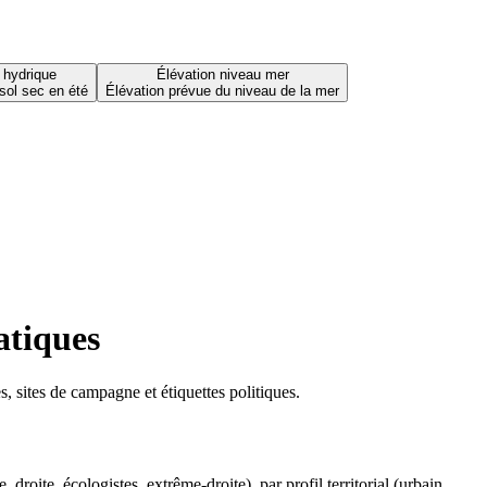
 hydrique
Élévation niveau mer
sol sec en été
Élévation prévue du niveau de la mer
atiques
 sites de campagne et étiquettes politiques.
oite, écologistes, extrême-droite), par profil territorial (urbain,