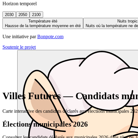
Horizon temporel
2030
2050
2100
Température été
Nuits tropic
Hausse de la température moyenne en été
Nuits où la température ne 
Une initiative par
Bonpote.com
Soutenir le projet
Villes Futures — Candidats muni
Carte interactive des candidats déclarés aux élections municipales 20
Élections municipales 2026
Consultez les candidats déclarés aux municipales 2026 dans plus de 34 0