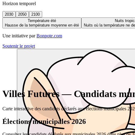
Horizon temporel
2030
2050
2100
Température été
Nuits tropic
Hausse de la température moyenne en été
Nuits où la température ne 
Une initiative par
Bonpote.com
Soutenir le projet
Villes Futures — Candidats muni
Carte interactive des candidats déclarés aux élections municipales 20
Élections municipales 2026
Consultez les candidats déclarés aux municipales 2026 dans plus de 34 0