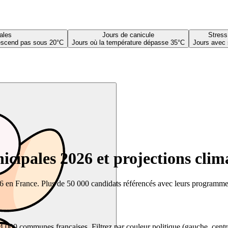
ales
Jours de canicule
Stress
descend pas sous 20°C
Jours où la température dépasse 35°C
Jours avec 
cipales 2026 et projections clim
26 en France. Plus de 50 000 candidats référencés avec leurs programmes,
00 communes françaises. Filtrez par couleur politique (gauche, centre, dr