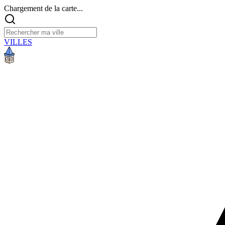
Chargement de la carte...
VILLES