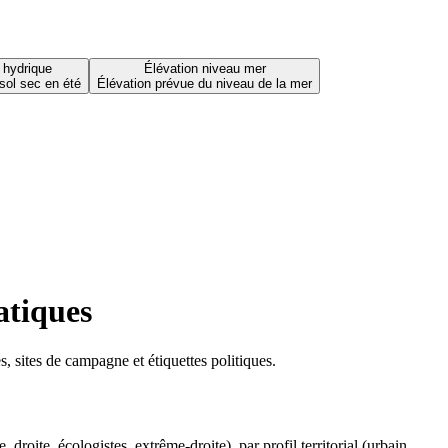
 hydrique
Élévation niveau mer
sol sec en été
Élévation prévue du niveau de la mer
atiques
 sites de campagne et étiquettes politiques.
oite, écologistes, extrême-droite), par profil territorial (urbain,