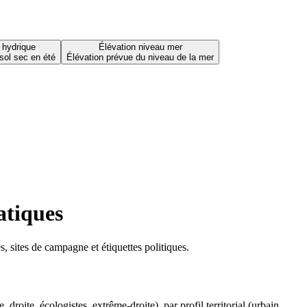
 hydrique
Élévation niveau mer
sol sec en été
Élévation prévue du niveau de la mer
atiques
 sites de campagne et étiquettes politiques.
oite, écologistes, extrême-droite), par profil territorial (urbain,