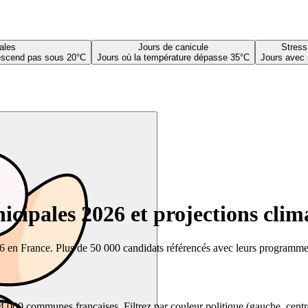
ales
Jours de canicule
Stress
descend pas sous 20°C
Jours où la température dépasse 35°C
Jours avec 
cipales 2026 et projections clim
26 en France. Plus de 50 000 candidats référencés avec leurs programmes,
00 communes françaises. Filtrez par couleur politique (gauche, centre, dr