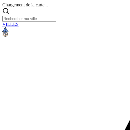
Chargement de la carte...
VILLES