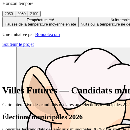
Horizon temporel
2030
2050
2100
Température été
Nuits tropic
Hausse de la température moyenne en été
Nuits où la température ne 
Une initiative par
Bonpote.com
Soutenir le projet
Villes Futures — Candidats muni
Carte interactive des candidats déclarés aux élections municipales 20
Élections municipales 2026
Consultez les candidats déclarés aux municipales 2026 dans plus de 34 0