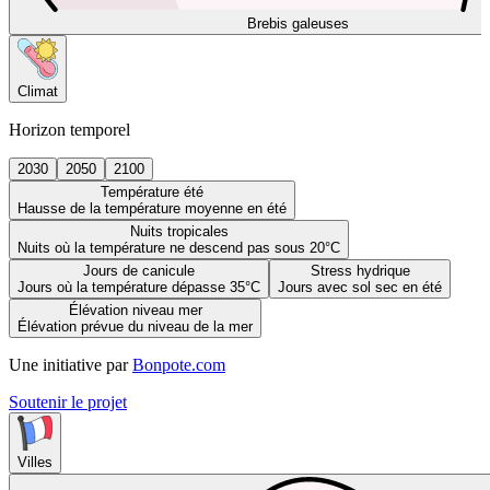
Brebis galeuses
Climat
Horizon temporel
2030
2050
2100
Température été
Hausse de la température moyenne en été
Nuits tropicales
Nuits où la température ne descend pas sous 20°C
Jours de canicule
Stress hydrique
Jours où la température dépasse 35°C
Jours avec sol sec en été
Élévation niveau mer
Élévation prévue du niveau de la mer
Une initiative par
Bonpote.com
Soutenir le projet
Villes