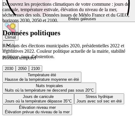
Découvrez les projections climatiques de votre commune : jours de
canicule, température estivale, élévation du niveau de la mer,
sécheresses des sols. Données issues de Météo France et du GIEC,
Brebis galeuses
horizons 2030, 2050 et 2100.
Données politiques
Climat
Résultats des élections municipales 2020, présidentielles 2022 et
législatives 2022. Couleur politique actuelle de la mairie, stabilité
politique, taux d'abstention.
Horizon temporel
2030
2050
2100
Température été
Hausse de la température moyenne en été
Nuits tropicales
Nuits où la température ne descend pas sous 20°C
Jours de canicule
Stress hydrique
Jours où la température dépasse 35°C
Jours avec sol sec en été
Élévation niveau mer
Élévation prévue du niveau de la mer