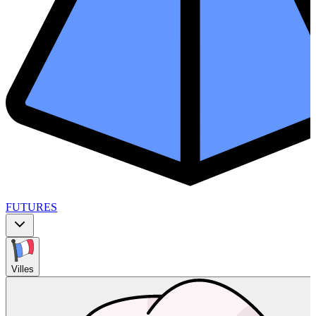
FUTURES
Villes