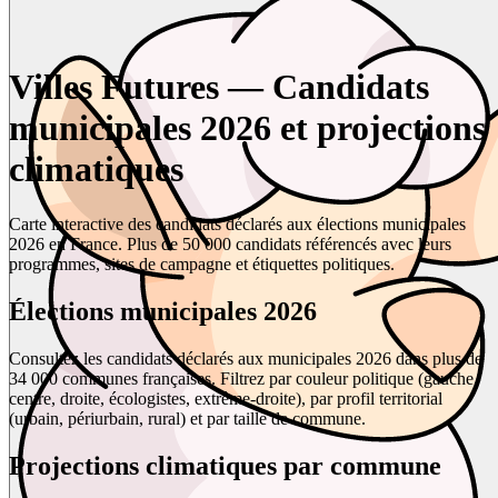
Villes Futures — Candidats
municipales 2026 et projections
climatiques
Carte interactive des candidats déclarés aux élections municipales
2026 en France. Plus de 50 000 candidats référencés avec leurs
programmes, sites de campagne et étiquettes politiques.
Élections municipales 2026
Consultez les candidats déclarés aux municipales 2026 dans plus de
34 000 communes françaises. Filtrez par couleur politique (gauche,
centre, droite, écologistes, extrême-droite), par profil territorial
(urbain, périurbain, rural) et par taille de commune.
Projections climatiques par commune