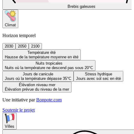
Brebis galeuses
Climat
Horizon temporel
2030
2050
2100
Température été
Hausse de la température moyenne en été
Nuits tropicales
Nuits où la température ne descend pas sous 20°C
Jours de canicule
Stress hydrique
Jours où la température dépasse 35°C
Jours avec sol sec en été
Élévation niveau mer
Élévation prévue du niveau de la mer
Une initiative par
Bonpote.com
Soutenir le projet
Villes