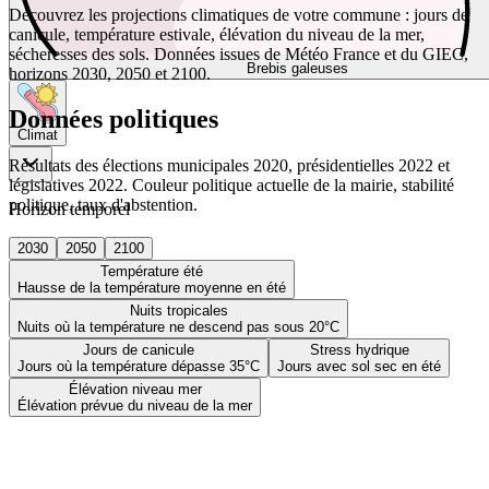
Découvrez les projections climatiques de votre commune : jours de
canicule, température estivale, élévation du niveau de la mer,
sécheresses des sols. Données issues de Météo France et du GIEC,
Brebis galeuses
horizons 2030, 2050 et 2100.
Données politiques
Climat
Résultats des élections municipales 2020, présidentielles 2022 et
législatives 2022. Couleur politique actuelle de la mairie, stabilité
politique, taux d'abstention.
Horizon temporel
2030
2050
2100
Température été
Hausse de la température moyenne en été
Nuits tropicales
Nuits où la température ne descend pas sous 20°C
Jours de canicule
Stress hydrique
Jours où la température dépasse 35°C
Jours avec sol sec en été
Élévation niveau mer
Élévation prévue du niveau de la mer