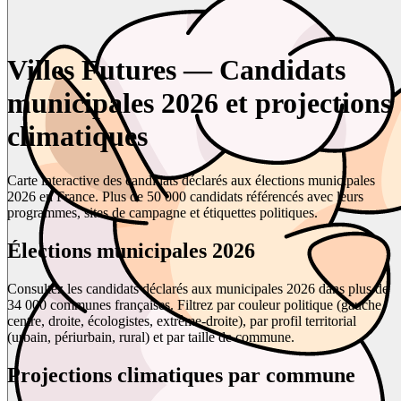
Villes Futures — Candidats
municipales 2026 et projections
climatiques
Carte interactive des candidats déclarés aux élections municipales
2026 en France. Plus de 50 000 candidats référencés avec leurs
programmes, sites de campagne et étiquettes politiques.
Élections municipales 2026
Consultez les candidats déclarés aux municipales 2026 dans plus de
34 000 communes françaises. Filtrez par couleur politique (gauche,
centre, droite, écologistes, extrême-droite), par profil territorial
(urbain, périurbain, rural) et par taille de commune.
Projections climatiques par commune