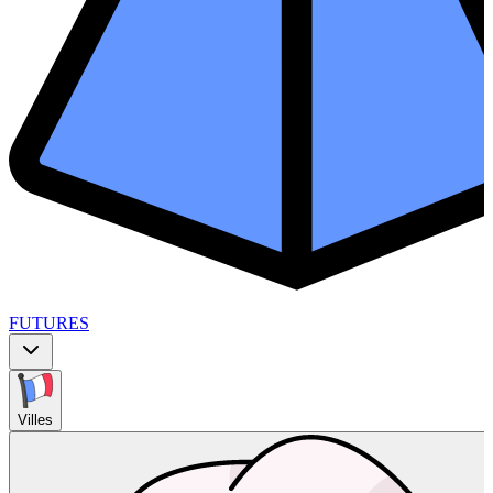
FUTURES
Villes