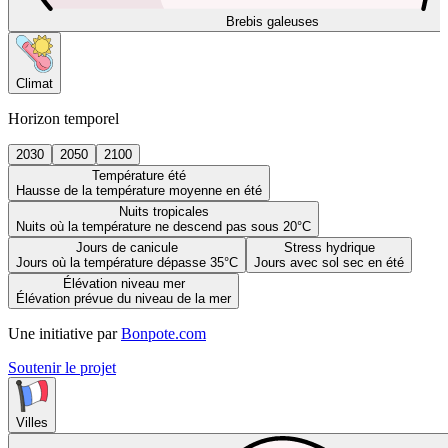
Brebis galeuses
Climat
Horizon temporel
2030
2050
2100
Température été
Hausse de la température moyenne en été
Nuits tropicales
Nuits où la température ne descend pas sous 20°C
Jours de canicule
Stress hydrique
Jours où la température dépasse 35°C
Jours avec sol sec en été
Élévation niveau mer
Élévation prévue du niveau de la mer
Une initiative par
Bonpote.com
Soutenir le projet
Villes