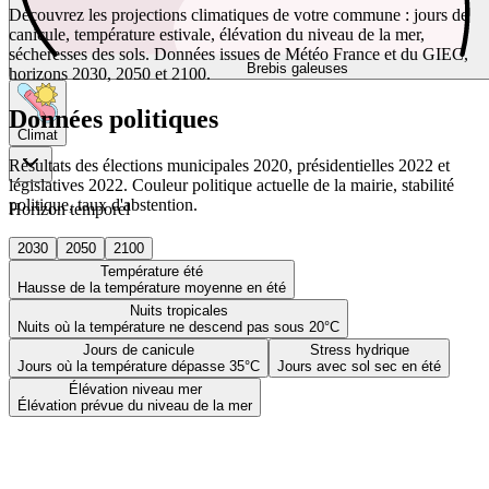
Découvrez les projections climatiques de votre commune : jours de
canicule, température estivale, élévation du niveau de la mer,
sécheresses des sols. Données issues de Météo France et du GIEC,
Brebis galeuses
horizons 2030, 2050 et 2100.
Données politiques
Climat
Résultats des élections municipales 2020, présidentielles 2022 et
législatives 2022. Couleur politique actuelle de la mairie, stabilité
politique, taux d'abstention.
Horizon temporel
2030
2050
2100
Température été
Hausse de la température moyenne en été
Nuits tropicales
Nuits où la température ne descend pas sous 20°C
Jours de canicule
Stress hydrique
Jours où la température dépasse 35°C
Jours avec sol sec en été
Élévation niveau mer
Élévation prévue du niveau de la mer