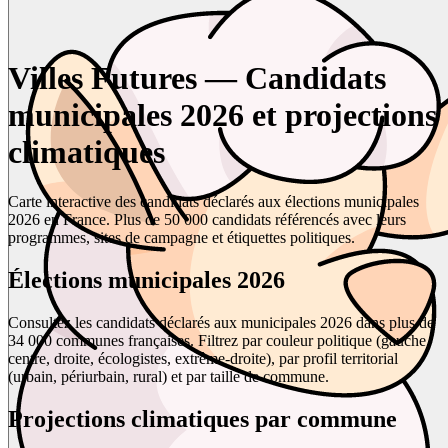
Villes Futures — Candidats
municipales 2026 et projections
climatiques
Carte interactive des candidats déclarés aux élections municipales
2026 en France. Plus de 50 000 candidats référencés avec leurs
programmes, sites de campagne et étiquettes politiques.
Élections municipales 2026
Consultez les candidats déclarés aux municipales 2026 dans plus de
34 000 communes françaises. Filtrez par couleur politique (gauche,
centre, droite, écologistes, extrême-droite), par profil territorial
(urbain, périurbain, rural) et par taille de commune.
Projections climatiques par commune