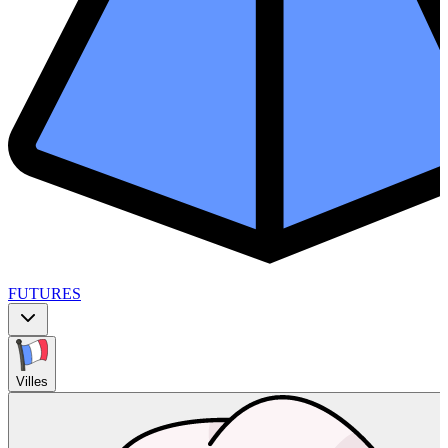
FUTURES
Villes