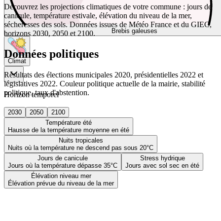
Découvrez les projections climatiques de votre commune : jours de
canicule, température estivale, élévation du niveau de la mer,
sécheresses des sols. Données issues de Météo France et du GIEC,
Brebis galeuses
horizons 2030, 2050 et 2100.
Données politiques
Climat
Résultats des élections municipales 2020, présidentielles 2022 et
législatives 2022. Couleur politique actuelle de la mairie, stabilité
politique, taux d'abstention.
Horizon temporel
2030
2050
2100
Température été
Hausse de la température moyenne en été
Nuits tropicales
Nuits où la température ne descend pas sous 20°C
Jours de canicule
Stress hydrique
Jours où la température dépasse 35°C
Jours avec sol sec en été
Élévation niveau mer
Élévation prévue du niveau de la mer