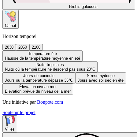
Brebis galeuses
Climat
Horizon temporel
2030
2050
2100
Température été
Hausse de la température moyenne en été
Nuits tropicales
Nuits où la température ne descend pas sous 20°C
Jours de canicule
Stress hydrique
Jours où la température dépasse 35°C
Jours avec sol sec en été
Élévation niveau mer
Élévation prévue du niveau de la mer
Une initiative par
Bonpote.com
Soutenir le projet
Villes