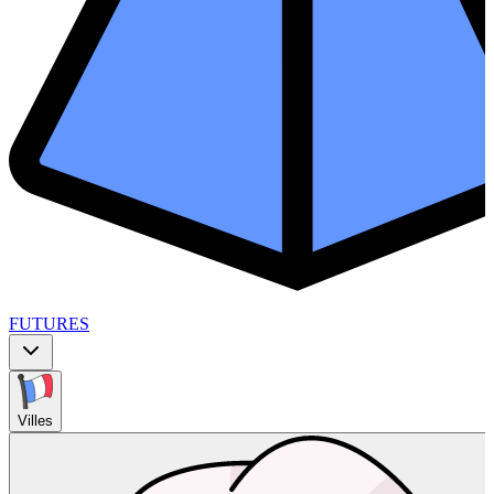
FUTURES
Villes