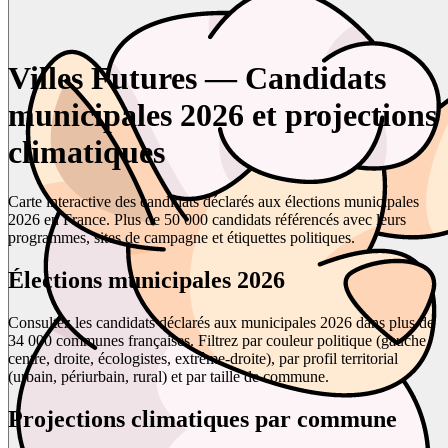
Villes Futures — Candidats
municipales 2026 et projections
climatiques
Carte interactive des candidats déclarés aux élections municipales
2026 en France. Plus de 50 000 candidats référencés avec leurs
programmes, sites de campagne et étiquettes politiques.
Élections municipales 2026
Consultez les candidats déclarés aux municipales 2026 dans plus de
34 000 communes françaises. Filtrez par couleur politique (gauche,
centre, droite, écologistes, extrême-droite), par profil territorial
(urbain, périurbain, rural) et par taille de commune.
Projections climatiques par commune