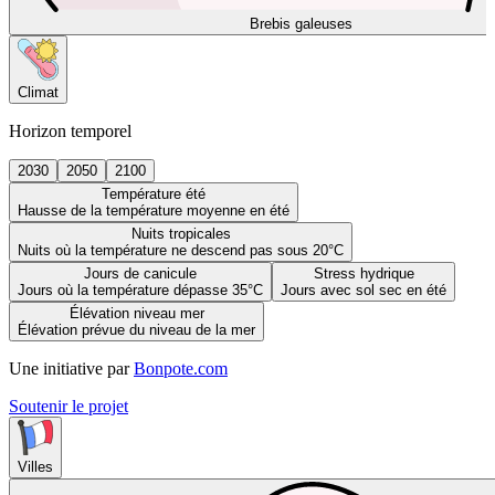
Brebis galeuses
Climat
Horizon temporel
2030
2050
2100
Température été
Hausse de la température moyenne en été
Nuits tropicales
Nuits où la température ne descend pas sous 20°C
Jours de canicule
Stress hydrique
Jours où la température dépasse 35°C
Jours avec sol sec en été
Élévation niveau mer
Élévation prévue du niveau de la mer
Une initiative par
Bonpote.com
Soutenir le projet
Villes