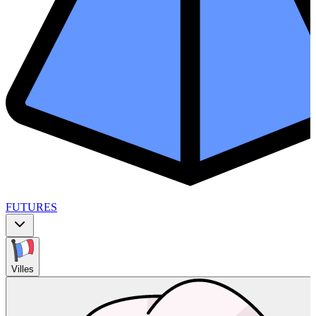
FUTURES
Villes