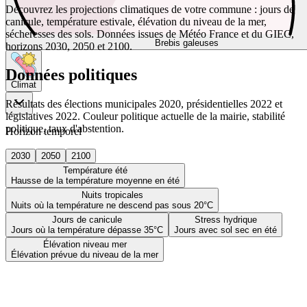
Découvrez les projections climatiques de votre commune : jours de
canicule, température estivale, élévation du niveau de la mer,
sécheresses des sols. Données issues de Météo France et du GIEC,
Brebis galeuses
horizons 2030, 2050 et 2100.
Données politiques
Climat
Résultats des élections municipales 2020, présidentielles 2022 et
législatives 2022. Couleur politique actuelle de la mairie, stabilité
politique, taux d'abstention.
Horizon temporel
2030
2050
2100
Température été
Hausse de la température moyenne en été
Nuits tropicales
Nuits où la température ne descend pas sous 20°C
Jours de canicule
Stress hydrique
Jours où la température dépasse 35°C
Jours avec sol sec en été
Élévation niveau mer
Élévation prévue du niveau de la mer