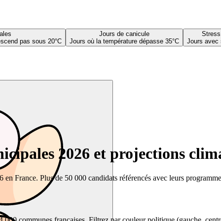
ales
Jours de canicule
Stress
descend pas sous 20°C
Jours où la température dépasse 35°C
Jours avec 
cipales 2026 et projections clim
26 en France. Plus de 50 000 candidats référencés avec leurs programmes,
00 communes françaises. Filtrez par couleur politique (gauche, centre, dr