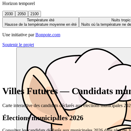
Horizon temporel
2030
2050
2100
Température été
Nuits tropic
Hausse de la température moyenne en été
Nuits où la température ne 
Une initiative par
Bonpote.com
Soutenir le projet
Villes Futures — Candidats muni
Carte interactive des candidats déclarés aux élections municipales 20
Élections municipales 2026
Consultez les candidats déclarés aux municipales 2026 dans plus de 34 0