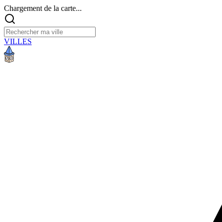
Chargement de la carte...
VILLES