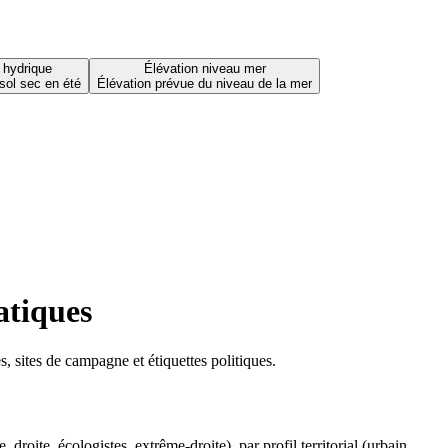
 hydrique
Élévation niveau mer
sol sec en été
Élévation prévue du niveau de la mer
atiques
 sites de campagne et étiquettes politiques.
oite, écologistes, extrême-droite), par profil territorial (urbain,