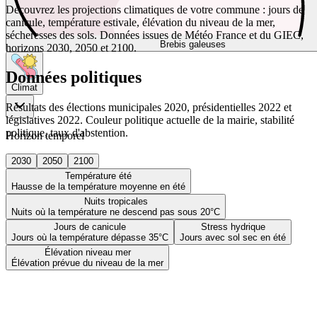
Découvrez les projections climatiques de votre commune : jours de
canicule, température estivale, élévation du niveau de la mer,
sécheresses des sols. Données issues de Météo France et du GIEC,
Brebis galeuses
horizons 2030, 2050 et 2100.
Données politiques
Climat
Résultats des élections municipales 2020, présidentielles 2022 et
législatives 2022. Couleur politique actuelle de la mairie, stabilité
politique, taux d'abstention.
Horizon temporel
2030
2050
2100
Température été
Hausse de la température moyenne en été
Nuits tropicales
Nuits où la température ne descend pas sous 20°C
Jours de canicule
Stress hydrique
Jours où la température dépasse 35°C
Jours avec sol sec en été
Élévation niveau mer
Élévation prévue du niveau de la mer