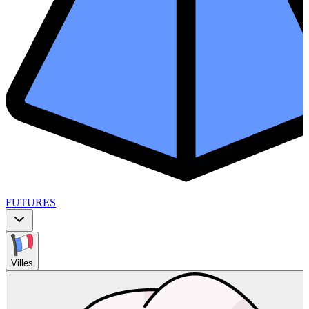
FUTURES
Villes