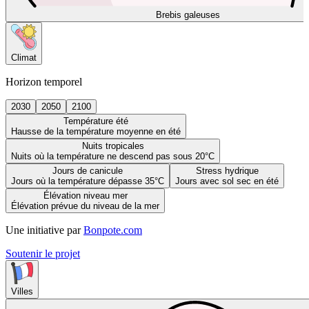
Brebis galeuses
Climat
Horizon temporel
2030
2050
2100
Température été
Hausse de la température moyenne en été
Nuits tropicales
Nuits où la température ne descend pas sous 20°C
Jours de canicule
Stress hydrique
Jours où la température dépasse 35°C
Jours avec sol sec en été
Élévation niveau mer
Élévation prévue du niveau de la mer
Une initiative par
Bonpote.com
Soutenir le projet
Villes