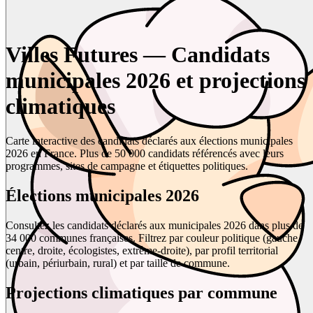
Villes Futures — Candidats
municipales 2026 et projections
climatiques
Carte interactive des candidats déclarés aux élections municipales
2026 en France. Plus de 50 000 candidats référencés avec leurs
programmes, sites de campagne et étiquettes politiques.
Élections municipales 2026
Consultez les candidats déclarés aux municipales 2026 dans plus de
34 000 communes françaises. Filtrez par couleur politique (gauche,
centre, droite, écologistes, extrême-droite), par profil territorial
(urbain, périurbain, rural) et par taille de commune.
Projections climatiques par commune