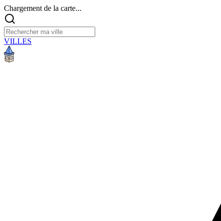
Chargement de la carte...
VILLES