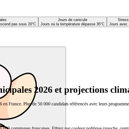
ales
Jours de canicule
Stress
descend pas sous 20°C
Jours où la température dépasse 35°C
Jours avec 
cipales 2026 et projections clim
26 en France. Plus de 50 000 candidats référencés avec leurs programmes,
00 communes françaises. Filtrez par couleur politique (gauche, centre, dr