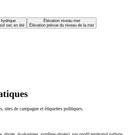
 hydrique
Élévation niveau mer
sol sec en été
Élévation prévue du niveau de la mer
atiques
 sites de campagne et étiquettes politiques.
oite, écologistes, extrême-droite), par profil territorial (urbain,