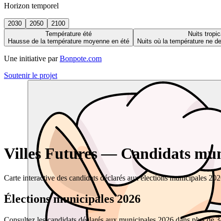
Horizon temporel
2030
2050
2100
Température été
Nuits tropic
Hausse de la température moyenne en été
Nuits où la température ne 
Une initiative par
Bonpote.com
Soutenir le projet
Villes Futures — Candidats muni
Carte interactive des candidats déclarés aux élections municipales 20
Élections municipales 2026
Consultez les candidats déclarés aux municipales 2026 dans plus de 34 0