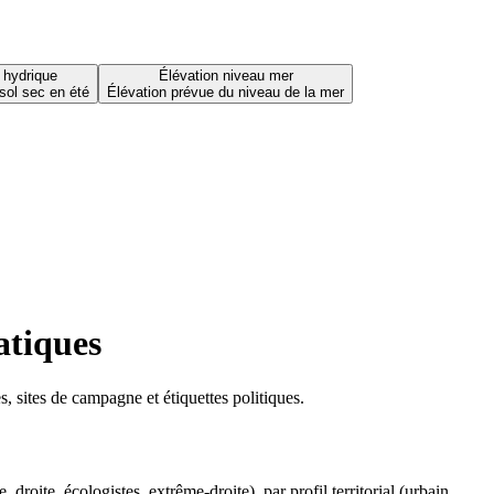
 hydrique
Élévation niveau mer
sol sec en été
Élévation prévue du niveau de la mer
atiques
 sites de campagne et étiquettes politiques.
oite, écologistes, extrême-droite), par profil territorial (urbain,