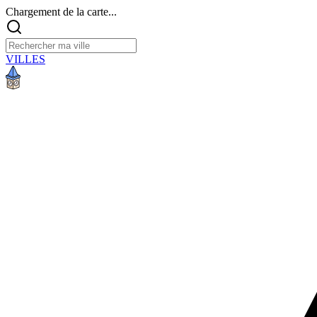
Chargement de la carte...
VILLES