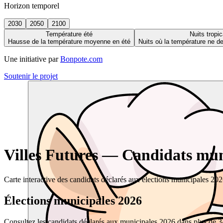
Horizon temporel
2030
2050
2100
Température été
Nuits tropic
Hausse de la température moyenne en été
Nuits où la température ne 
Une initiative par
Bonpote.com
Soutenir le projet
Villes Futures — Candidats muni
Carte interactive des candidats déclarés aux élections municipales 20
Élections municipales 2026
Consultez les candidats déclarés aux municipales 2026 dans plus de 34 0