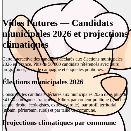
Villes Futures — Candidats
municipales 2026 et projections
climatiques
Carte interactive des candidats déclarés aux élections municipales
2026 en France. Plus de 50 000 candidats référencés avec leurs
programmes, sites de campagne et étiquettes politiques.
Élections municipales 2026
Consultez les candidats déclarés aux municipales 2026 dans plus de
34 000 communes françaises. Filtrez par couleur politique (gauche,
centre, droite, écologistes, extrême-droite), par profil territorial
(urbain, périurbain, rural) et par taille de commune.
Projections climatiques par commune