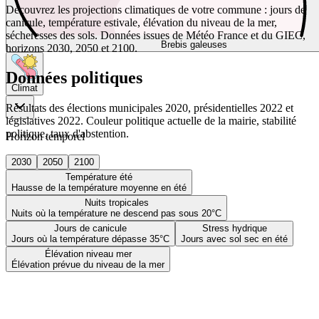
Découvrez les projections climatiques de votre commune : jours de
canicule, température estivale, élévation du niveau de la mer,
sécheresses des sols. Données issues de Météo France et du GIEC,
Brebis galeuses
horizons 2030, 2050 et 2100.
Données politiques
Climat
Résultats des élections municipales 2020, présidentielles 2022 et
législatives 2022. Couleur politique actuelle de la mairie, stabilité
politique, taux d'abstention.
Horizon temporel
2030
2050
2100
Température été
Hausse de la température moyenne en été
Nuits tropicales
Nuits où la température ne descend pas sous 20°C
Jours de canicule
Stress hydrique
Jours où la température dépasse 35°C
Jours avec sol sec en été
Élévation niveau mer
Élévation prévue du niveau de la mer