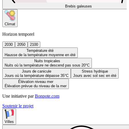
Brebis galeuses
Climat
Horizon temporel
2030
2050
2100
Température été
Hausse de la température moyenne en été
Nuits tropicales
Nuits où la température ne descend pas sous 20°C
Jours de canicule
Stress hydrique
Jours où la température dépasse 35°C
Jours avec sol sec en été
Élévation niveau mer
Élévation prévue du niveau de la mer
Une initiative par
Bonpote.com
Soutenir le projet
Villes