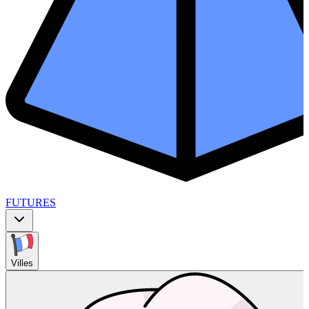
FUTURES
Villes