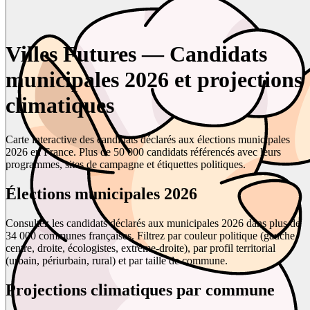
Villes Futures — Candidats
municipales 2026 et projections
climatiques
Carte interactive des candidats déclarés aux élections municipales
2026 en France. Plus de 50 000 candidats référencés avec leurs
programmes, sites de campagne et étiquettes politiques.
Élections municipales 2026
Consultez les candidats déclarés aux municipales 2026 dans plus de
34 000 communes françaises. Filtrez par couleur politique (gauche,
centre, droite, écologistes, extrême-droite), par profil territorial
(urbain, périurbain, rural) et par taille de commune.
Projections climatiques par commune