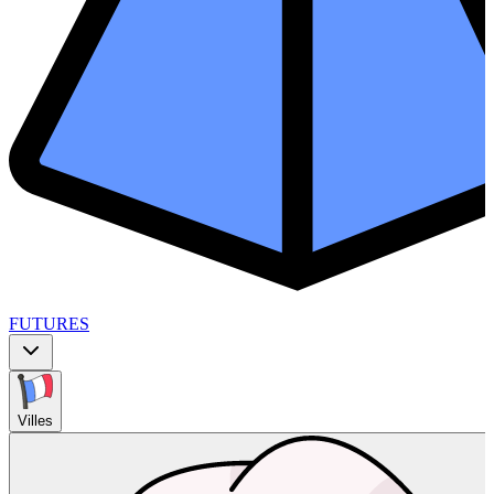
FUTURES
Villes