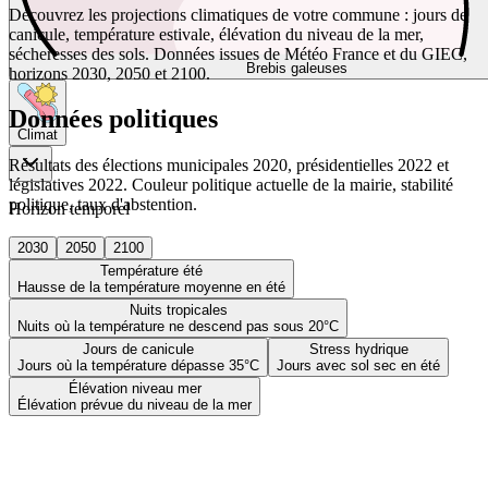
Découvrez les projections climatiques de votre commune : jours de
canicule, température estivale, élévation du niveau de la mer,
sécheresses des sols. Données issues de Météo France et du GIEC,
Brebis galeuses
horizons 2030, 2050 et 2100.
Données politiques
Climat
Résultats des élections municipales 2020, présidentielles 2022 et
législatives 2022. Couleur politique actuelle de la mairie, stabilité
politique, taux d'abstention.
Horizon temporel
2030
2050
2100
Température été
Hausse de la température moyenne en été
Nuits tropicales
Nuits où la température ne descend pas sous 20°C
Jours de canicule
Stress hydrique
Jours où la température dépasse 35°C
Jours avec sol sec en été
Élévation niveau mer
Élévation prévue du niveau de la mer