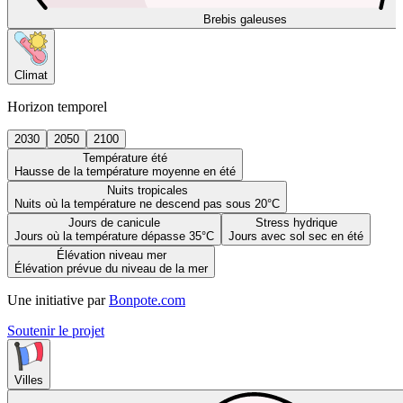
Brebis galeuses
Climat
Horizon temporel
2030
2050
2100
Température été
Hausse de la température moyenne en été
Nuits tropicales
Nuits où la température ne descend pas sous 20°C
Jours de canicule
Stress hydrique
Jours où la température dépasse 35°C
Jours avec sol sec en été
Élévation niveau mer
Élévation prévue du niveau de la mer
Une initiative par
Bonpote.com
Soutenir le projet
Villes