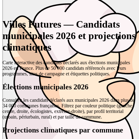
Villes Futures — Candidats
municipales 2026 et projections
climatiques
Carte interactive des candidats déclarés aux élections municipales
2026 en France. Plus de 50 000 candidats référencés avec leurs
programmes, sites de campagne et étiquettes politiques.
Élections municipales 2026
Consultez les candidats déclarés aux municipales 2026 dans plus de
34 000 communes françaises. Filtrez par couleur politique (gauche,
centre, droite, écologistes, extrême-droite), par profil territorial
(urbain, périurbain, rural) et par taille de commune.
Projections climatiques par commune