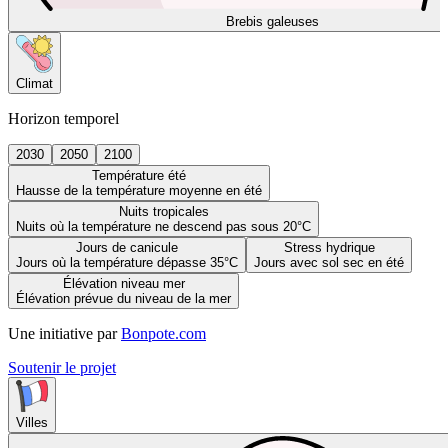
Brebis galeuses
Climat
Horizon temporel
2030
2050
2100
Température été
Hausse de la température moyenne en été
Nuits tropicales
Nuits où la température ne descend pas sous 20°C
Jours de canicule
Stress hydrique
Jours où la température dépasse 35°C
Jours avec sol sec en été
Élévation niveau mer
Élévation prévue du niveau de la mer
Une initiative par
Bonpote.com
Soutenir le projet
Villes