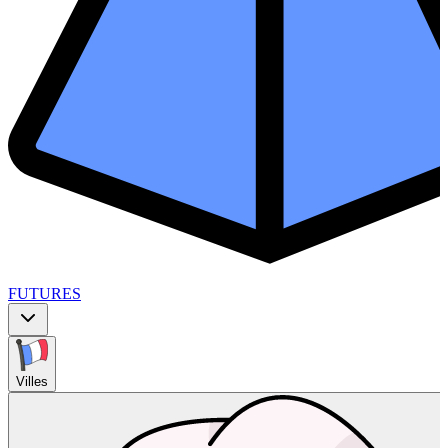
FUTURES
Villes