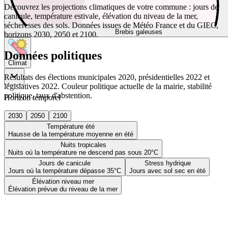
Découvrez les projections climatiques de votre commune : jours de
canicule, température estivale, élévation du niveau de la mer,
sécheresses des sols. Données issues de Météo France et du GIEC,
Brebis galeuses
horizons 2030, 2050 et 2100.
Données politiques
Climat
Résultats des élections municipales 2020, présidentielles 2022 et
législatives 2022. Couleur politique actuelle de la mairie, stabilité
politique, taux d'abstention.
Horizon temporel
2030
2050
2100
Température été
Hausse de la température moyenne en été
Nuits tropicales
Nuits où la température ne descend pas sous 20°C
Jours de canicule
Stress hydrique
Jours où la température dépasse 35°C
Jours avec sol sec en été
Élévation niveau mer
Élévation prévue du niveau de la mer