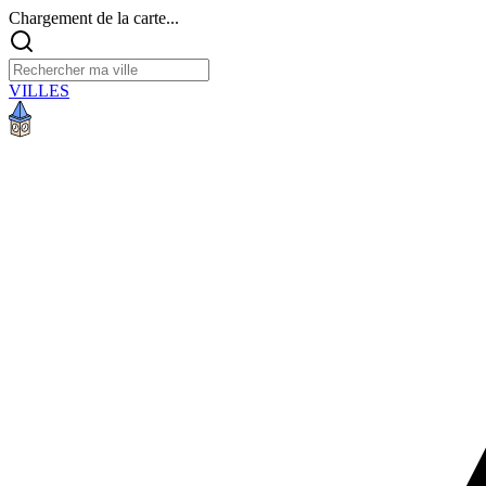
Chargement de la carte...
VILLES