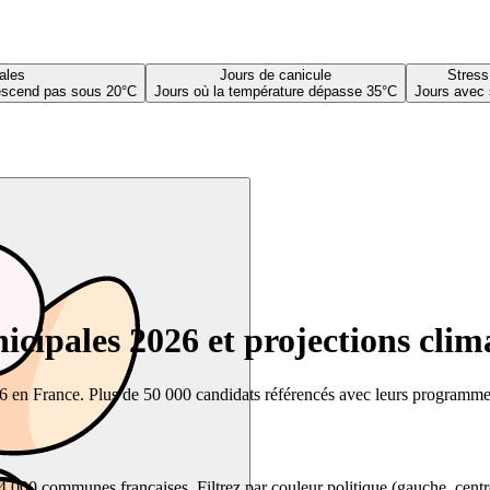
ales
Jours de canicule
Stress
descend pas sous 20°C
Jours où la température dépasse 35°C
Jours avec 
cipales 2026 et projections clim
26 en France. Plus de 50 000 candidats référencés avec leurs programmes,
00 communes françaises. Filtrez par couleur politique (gauche, centre, dr