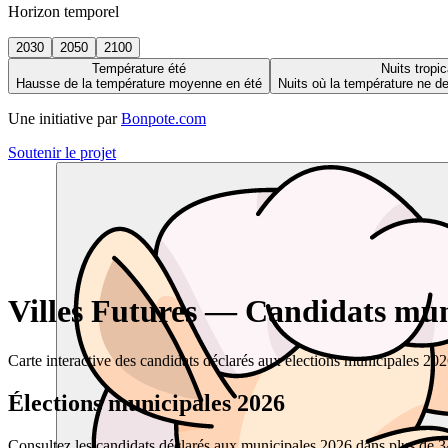
Horizon temporel
2030
2050
2100
Température été
Nuits tropic
Hausse de la température moyenne en été
Nuits où la température ne 
Une initiative par
Bonpote.com
Soutenir le projet
Villes Futures — Candidats muni
Carte interactive des candidats déclarés aux élections municipales 20
Élections municipales 2026
Consultez les candidats déclarés aux municipales 2026 dans plus de 34 0