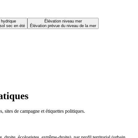
 hydrique
Élévation niveau mer
sol sec en été
Élévation prévue du niveau de la mer
atiques
 sites de campagne et étiquettes politiques.
oite, écologistes, extrême-droite), par profil territorial (urbain,