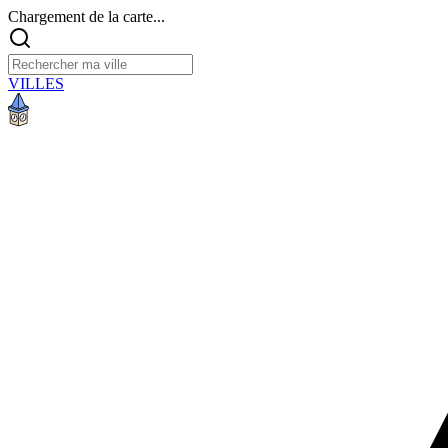
Chargement de la carte...
VILLES