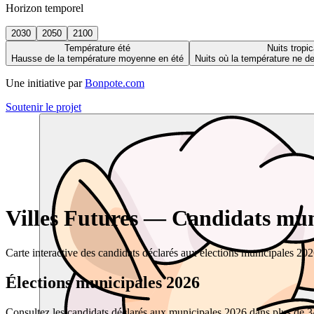
Horizon temporel
2030
2050
2100
Température été
Nuits tropic
Hausse de la température moyenne en été
Nuits où la température ne 
Une initiative par
Bonpote.com
Soutenir le projet
Villes Futures — Candidats muni
Carte interactive des candidats déclarés aux élections municipales 20
Élections municipales 2026
Consultez les candidats déclarés aux municipales 2026 dans plus de 34 0