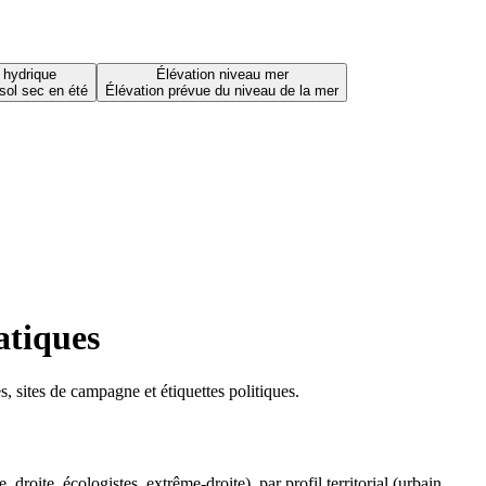
 hydrique
Élévation niveau mer
sol sec en été
Élévation prévue du niveau de la mer
atiques
 sites de campagne et étiquettes politiques.
oite, écologistes, extrême-droite), par profil territorial (urbain,