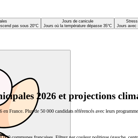
ales
Jours de canicule
Stress
descend pas sous 20°C
Jours où la température dépasse 35°C
Jours avec 
cipales 2026 et projections clim
26 en France. Plus de 50 000 candidats référencés avec leurs programmes,
00 communes françaises. Filtrez par couleur politique (gauche, centre, dr