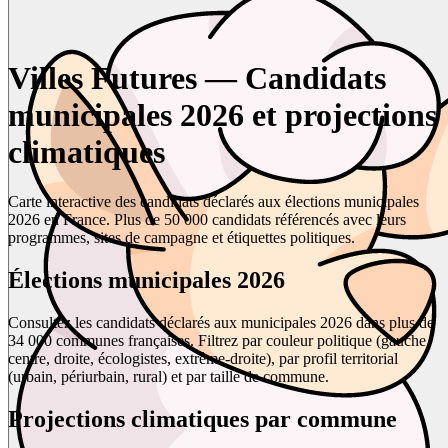
Villes Futures — Candidats
municipales 2026 et projections
climatiques
Carte interactive des candidats déclarés aux élections municipales
2026 en France. Plus de 50 000 candidats référencés avec leurs
programmes, sites de campagne et étiquettes politiques.
Élections municipales 2026
Consultez les candidats déclarés aux municipales 2026 dans plus de
34 000 communes françaises. Filtrez par couleur politique (gauche,
centre, droite, écologistes, extrême-droite), par profil territorial
(urbain, périurbain, rural) et par taille de commune.
Projections climatiques par commune