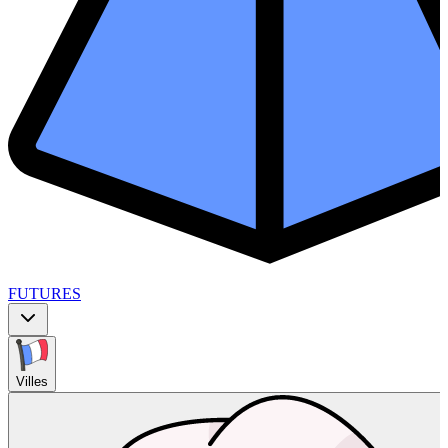
FUTURES
Villes