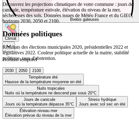
Découvrez les projections climatiques de votre commune : jours de
canicule, température estivale, élévation du niveau de la mer,
sécheresses des sols. Données issues de Météo France et du GIEC,
Brebis galeuses
horizons 2030, 2050 et 2100.
Données politiques
Climat
Résultats des élections municipales 2020, présidentielles 2022 et
législatives 2022. Couleur politique actuelle de la mairie, stabilité
politique, taux d'abstention.
Horizon temporel
2030
2050
2100
Température été
Hausse de la température moyenne en été
Nuits tropicales
Nuits où la température ne descend pas sous 20°C
Jours de canicule
Stress hydrique
Jours où la température dépasse 35°C
Jours avec sol sec en été
Élévation niveau mer
Élévation prévue du niveau de la mer