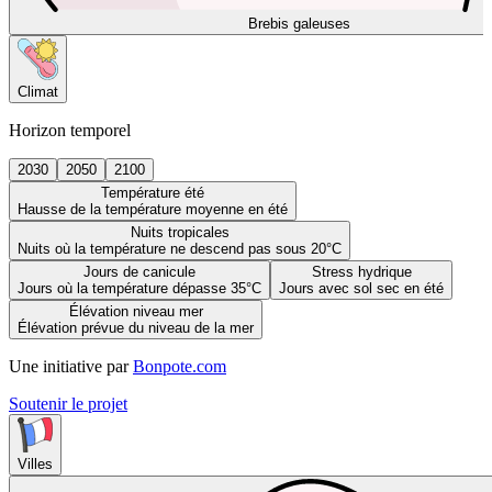
Brebis galeuses
Climat
Horizon temporel
2030
2050
2100
Température été
Hausse de la température moyenne en été
Nuits tropicales
Nuits où la température ne descend pas sous 20°C
Jours de canicule
Stress hydrique
Jours où la température dépasse 35°C
Jours avec sol sec en été
Élévation niveau mer
Élévation prévue du niveau de la mer
Une initiative par
Bonpote.com
Soutenir le projet
Villes