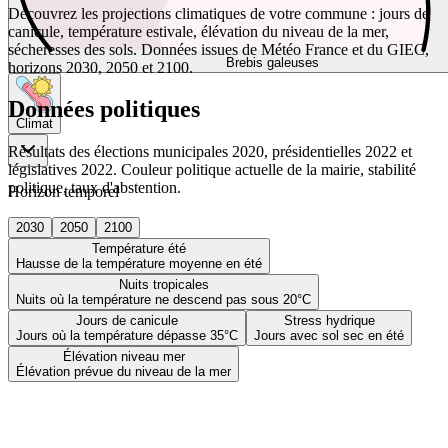
Découvrez les projections climatiques de votre commune : jours de
canicule, température estivale, élévation du niveau de la mer,
sécheresses des sols. Données issues de Météo France et du GIEC,
Brebis galeuses
horizons 2030, 2050 et 2100.
Données politiques
Climat
Résultats des élections municipales 2020, présidentielles 2022 et
législatives 2022. Couleur politique actuelle de la mairie, stabilité
politique, taux d'abstention.
Horizon temporel
2030
2050
2100
Température été
Hausse de la température moyenne en été
Nuits tropicales
Nuits où la température ne descend pas sous 20°C
Jours de canicule
Stress hydrique
Jours où la température dépasse 35°C
Jours avec sol sec en été
Élévation niveau mer
Élévation prévue du niveau de la mer