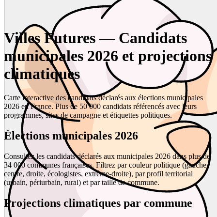
Villes Futures — Candidats
municipales 2026 et projections
climatiques
Carte interactive des candidats déclarés aux élections municipales
2026 en France. Plus de 50 000 candidats référencés avec leurs
programmes, sites de campagne et étiquettes politiques.
Élections municipales 2026
Consultez les candidats déclarés aux municipales 2026 dans plus de
34 000 communes françaises. Filtrez par couleur politique (gauche,
centre, droite, écologistes, extrême-droite), par profil territorial
(urbain, périurbain, rural) et par taille de commune.
Projections climatiques par commune