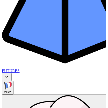
FUTURES
Villes