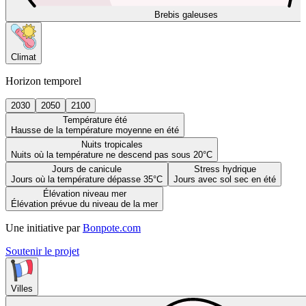
Brebis galeuses
Climat
Horizon temporel
2030
2050
2100
Température été
Hausse de la température moyenne en été
Nuits tropicales
Nuits où la température ne descend pas sous 20°C
Jours de canicule
Stress hydrique
Jours où la température dépasse 35°C
Jours avec sol sec en été
Élévation niveau mer
Élévation prévue du niveau de la mer
Une initiative par
Bonpote.com
Soutenir le projet
Villes