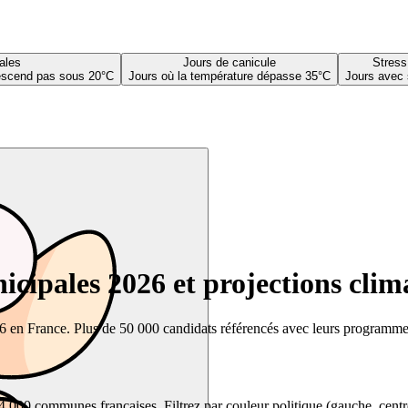
ales
Jours de canicule
Stress
descend pas sous 20°C
Jours où la température dépasse 35°C
Jours avec 
cipales 2026 et projections clim
26 en France. Plus de 50 000 candidats référencés avec leurs programmes,
00 communes françaises. Filtrez par couleur politique (gauche, centre, dr