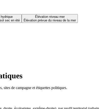
 hydrique
Élévation niveau mer
sol sec en été
Élévation prévue du niveau de la mer
atiques
 sites de campagne et étiquettes politiques.
oite, écologistes, extrême-droite), par profil territorial (urbain,