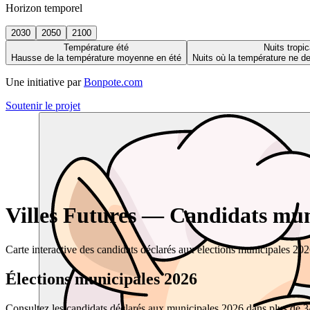
Horizon temporel
2030
2050
2100
Température été
Nuits tropic
Hausse de la température moyenne en été
Nuits où la température ne 
Une initiative par
Bonpote.com
Soutenir le projet
Villes Futures — Candidats muni
Carte interactive des candidats déclarés aux élections municipales 20
Élections municipales 2026
Consultez les candidats déclarés aux municipales 2026 dans plus de 34 0