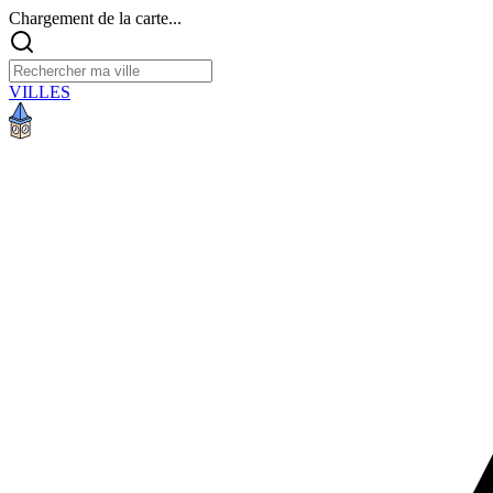
Chargement de la carte...
VILLES