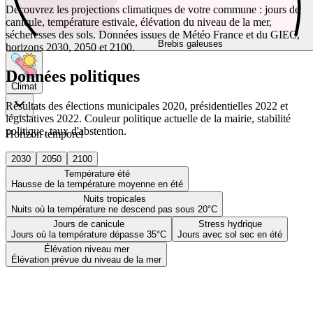
Découvrez les projections climatiques de votre commune : jours de
canicule, température estivale, élévation du niveau de la mer,
sécheresses des sols. Données issues de Météo France et du GIEC,
Brebis galeuses
horizons 2030, 2050 et 2100.
Données politiques
Climat
Résultats des élections municipales 2020, présidentielles 2022 et
législatives 2022. Couleur politique actuelle de la mairie, stabilité
politique, taux d'abstention.
Horizon temporel
2030
2050
2100
Température été
Hausse de la température moyenne en été
Nuits tropicales
Nuits où la température ne descend pas sous 20°C
Jours de canicule
Stress hydrique
Jours où la température dépasse 35°C
Jours avec sol sec en été
Élévation niveau mer
Élévation prévue du niveau de la mer