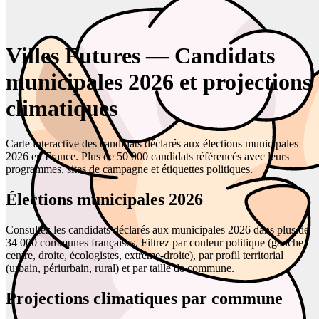
Villes Futures — Candidats
municipales 2026 et projections
climatiques
Carte interactive des candidats déclarés aux élections municipales
2026 en France. Plus de 50 000 candidats référencés avec leurs
programmes, sites de campagne et étiquettes politiques.
Élections municipales 2026
Consultez les candidats déclarés aux municipales 2026 dans plus de
34 000 communes françaises. Filtrez par couleur politique (gauche,
centre, droite, écologistes, extrême-droite), par profil territorial
(urbain, périurbain, rural) et par taille de commune.
Projections climatiques par commune