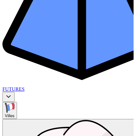
FUTURES
Villes