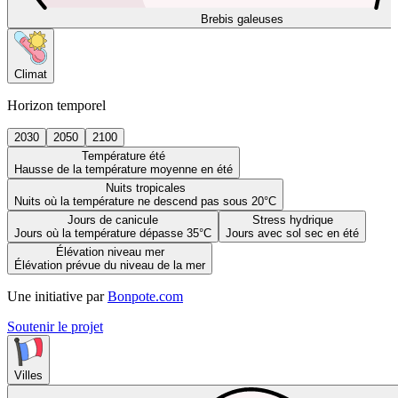
Brebis galeuses
Climat
Horizon temporel
2030
2050
2100
Température été
Hausse de la température moyenne en été
Nuits tropicales
Nuits où la température ne descend pas sous 20°C
Jours de canicule
Stress hydrique
Jours où la température dépasse 35°C
Jours avec sol sec en été
Élévation niveau mer
Élévation prévue du niveau de la mer
Une initiative par
Bonpote.com
Soutenir le projet
Villes