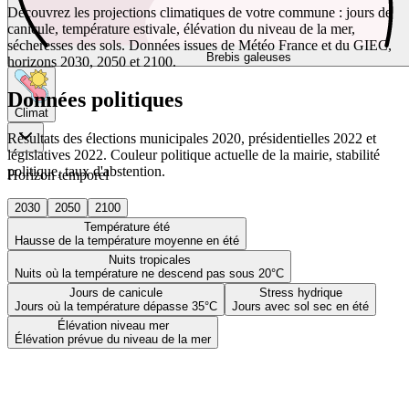
Découvrez les projections climatiques de votre commune : jours de
canicule, température estivale, élévation du niveau de la mer,
sécheresses des sols. Données issues de Météo France et du GIEC,
Brebis galeuses
horizons 2030, 2050 et 2100.
Données politiques
Climat
Résultats des élections municipales 2020, présidentielles 2022 et
législatives 2022. Couleur politique actuelle de la mairie, stabilité
politique, taux d'abstention.
Horizon temporel
2030
2050
2100
Température été
Hausse de la température moyenne en été
Nuits tropicales
Nuits où la température ne descend pas sous 20°C
Jours de canicule
Stress hydrique
Jours où la température dépasse 35°C
Jours avec sol sec en été
Élévation niveau mer
Élévation prévue du niveau de la mer