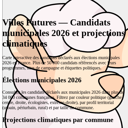
Villes Futures — Candidats
municipales 2026 et projections
climatiques
Carte interactive des candidats déclarés aux élections municipales
2026 en France. Plus de 50 000 candidats référencés avec leurs
programmes, sites de campagne et étiquettes politiques.
Élections municipales 2026
Consultez les candidats déclarés aux municipales 2026 dans plus de
34 000 communes françaises. Filtrez par couleur politique (gauche,
centre, droite, écologistes, extrême-droite), par profil territorial
(urbain, périurbain, rural) et par taille de commune.
Projections climatiques par commune