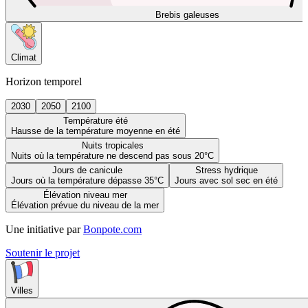
Brebis galeuses
Climat
Horizon temporel
2030
2050
2100
Température été
Hausse de la température moyenne en été
Nuits tropicales
Nuits où la température ne descend pas sous 20°C
Jours de canicule
Stress hydrique
Jours où la température dépasse 35°C
Jours avec sol sec en été
Élévation niveau mer
Élévation prévue du niveau de la mer
Une initiative par
Bonpote.com
Soutenir le projet
Villes