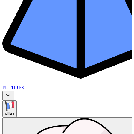
FUTURES
Villes