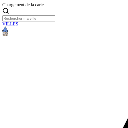
Chargement de la carte...
VILLES