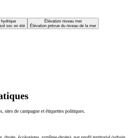
 hydrique
Élévation niveau mer
sol sec en été
Élévation prévue du niveau de la mer
atiques
 sites de campagne et étiquettes politiques.
oite, écologistes, extrême-droite), par profil territorial (urbain,