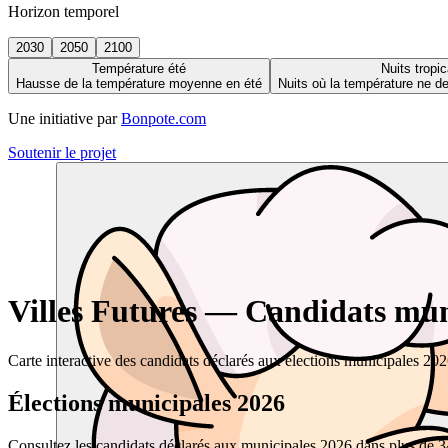
Horizon temporel
2030
2050
2100
Température été
Nuits tropic
Hausse de la température moyenne en été
Nuits où la température ne 
Une initiative par
Bonpote.com
Soutenir le projet
Villes Futures — Candidats muni
Carte interactive des candidats déclarés aux élections municipales 20
Élections municipales 2026
Consultez les candidats déclarés aux municipales 2026 dans plus de 34 0