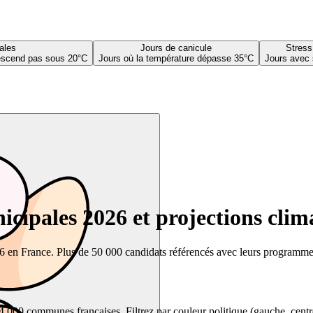
ales
Jours de canicule
Stress
descend pas sous 20°C
Jours où la température dépasse 35°C
Jours avec 
cipales 2026 et projections clim
26 en France. Plus de 50 000 candidats référencés avec leurs programmes,
00 communes françaises. Filtrez par couleur politique (gauche, centre, dr