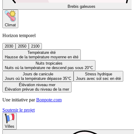
Brebis galeuses
Climat
Horizon temporel
2030
2050
2100
Température été
Hausse de la température moyenne en été
Nuits tropicales
Nuits où la température ne descend pas sous 20°C
Jours de canicule
Stress hydrique
Jours où la température dépasse 35°C
Jours avec sol sec en été
Élévation niveau mer
Élévation prévue du niveau de la mer
Une initiative par
Bonpote.com
Soutenir le projet
Villes