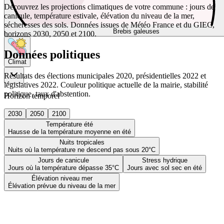
Découvrez les projections climatiques de votre commune : jours de
canicule, température estivale, élévation du niveau de la mer,
sécheresses des sols. Données issues de Météo France et du GIEC,
Brebis galeuses
horizons 2030, 2050 et 2100.
Données politiques
Climat
Résultats des élections municipales 2020, présidentielles 2022 et
législatives 2022. Couleur politique actuelle de la mairie, stabilité
politique, taux d'abstention.
Horizon temporel
2030
2050
2100
Température été
Hausse de la température moyenne en été
Nuits tropicales
Nuits où la température ne descend pas sous 20°C
Jours de canicule
Stress hydrique
Jours où la température dépasse 35°C
Jours avec sol sec en été
Élévation niveau mer
Élévation prévue du niveau de la mer