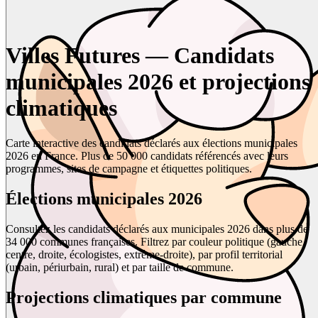
Villes Futures — Candidats
municipales 2026 et projections
climatiques
Carte interactive des candidats déclarés aux élections municipales
2026 en France. Plus de 50 000 candidats référencés avec leurs
programmes, sites de campagne et étiquettes politiques.
Élections municipales 2026
Consultez les candidats déclarés aux municipales 2026 dans plus de
34 000 communes françaises. Filtrez par couleur politique (gauche,
centre, droite, écologistes, extrême-droite), par profil territorial
(urbain, périurbain, rural) et par taille de commune.
Projections climatiques par commune