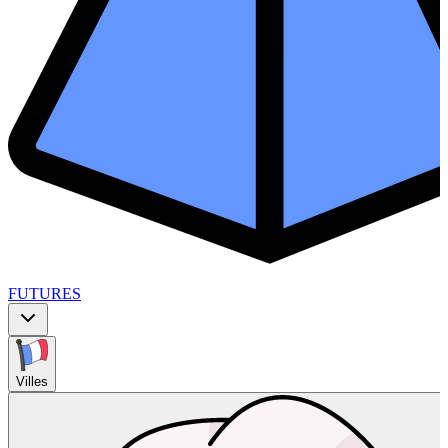
FUTURES
Villes