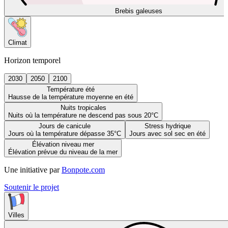
Brebis galeuses
Climat
Horizon temporel
2030
2050
2100
Température été
Hausse de la température moyenne en été
Nuits tropicales
Nuits où la température ne descend pas sous 20°C
Jours de canicule
Stress hydrique
Jours où la température dépasse 35°C
Jours avec sol sec en été
Élévation niveau mer
Élévation prévue du niveau de la mer
Une initiative par
Bonpote.com
Soutenir le projet
Villes