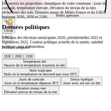
Découvrez les projections climatiques de votre commune : jours de
canicule, température estivale, élévation du niveau de la mer,
sécheresses des sols. Données issues de Météo France et du GIEC,
Brebis galeuses
horizons 2030, 2050 et 2100.
Données politiques
Climat
Résultats des élections municipales 2020, présidentielles 2022 et
législatives 2022. Couleur politique actuelle de la mairie, stabilité
politique, taux d'abstention.
Horizon temporel
2030
2050
2100
Température été
Hausse de la température moyenne en été
Nuits tropicales
Nuits où la température ne descend pas sous 20°C
Jours de canicule
Stress hydrique
Jours où la température dépasse 35°C
Jours avec sol sec en été
Élévation niveau mer
Élévation prévue du niveau de la mer