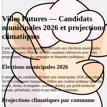
Villes Futures — Candidats
municipales 2026 et projections
climatiques
Carte interactive des candidats déclarés aux élections municipales
2026 en France. Plus de 50 000 candidats référencés avec leurs
programmes, sites de campagne et étiquettes politiques.
Élections municipales 2026
Consultez les candidats déclarés aux municipales 2026 dans plus de
34 000 communes françaises. Filtrez par couleur politique (gauche,
centre, droite, écologistes, extrême-droite), par profil territorial
(urbain, périurbain, rural) et par taille de commune.
Projections climatiques par commune