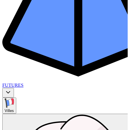
FUTURES
Villes