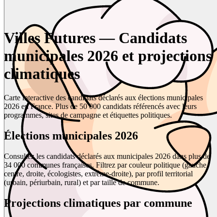
Villes Futures — Candidats
municipales 2026 et projections
climatiques
Carte interactive des candidats déclarés aux élections municipales
2026 en France. Plus de 50 000 candidats référencés avec leurs
programmes, sites de campagne et étiquettes politiques.
Élections municipales 2026
Consultez les candidats déclarés aux municipales 2026 dans plus de
34 000 communes françaises. Filtrez par couleur politique (gauche,
centre, droite, écologistes, extrême-droite), par profil territorial
(urbain, périurbain, rural) et par taille de commune.
Projections climatiques par commune