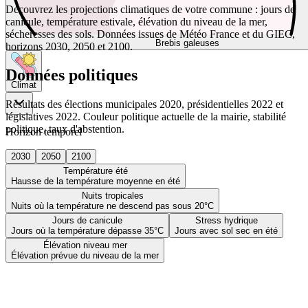
Découvrez les projections climatiques de votre commune : jours de
canicule, température estivale, élévation du niveau de la mer,
sécheresses des sols. Données issues de Météo France et du GIEC,
Brebis galeuses
horizons 2030, 2050 et 2100.
Données politiques
Climat
Résultats des élections municipales 2020, présidentielles 2022 et
législatives 2022. Couleur politique actuelle de la mairie, stabilité
politique, taux d'abstention.
Horizon temporel
2030
2050
2100
Température été
Hausse de la température moyenne en été
Nuits tropicales
Nuits où la température ne descend pas sous 20°C
Jours de canicule
Stress hydrique
Jours où la température dépasse 35°C
Jours avec sol sec en été
Élévation niveau mer
Élévation prévue du niveau de la mer