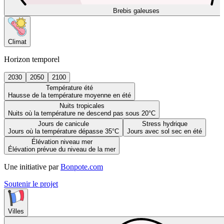
Brebis galeuses
Climat
Horizon temporel
2030
2050
2100
Température été
Hausse de la température moyenne en été
Nuits tropicales
Nuits où la température ne descend pas sous 20°C
Jours de canicule
Stress hydrique
Jours où la température dépasse 35°C
Jours avec sol sec en été
Élévation niveau mer
Élévation prévue du niveau de la mer
Une initiative par
Bonpote.com
Soutenir le projet
Villes