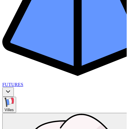
FUTURES
Villes