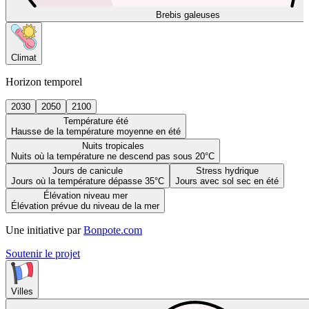
Brebis galeuses
Climat
Horizon temporel
2030
2050
2100
Température été
Hausse de la température moyenne en été
Nuits tropicales
Nuits où la température ne descend pas sous 20°C
Jours de canicule
Stress hydrique
Jours où la température dépasse 35°C
Jours avec sol sec en été
Élévation niveau mer
Élévation prévue du niveau de la mer
Une initiative par
Bonpote.com
Soutenir le projet
Villes