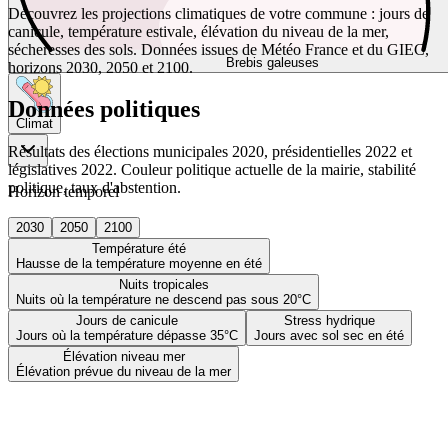
Découvrez les projections climatiques de votre commune : jours de
canicule, température estivale, élévation du niveau de la mer,
sécheresses des sols. Données issues de Météo France et du GIEC,
Brebis galeuses
horizons 2030, 2050 et 2100.
Données politiques
Climat
Résultats des élections municipales 2020, présidentielles 2022 et
législatives 2022. Couleur politique actuelle de la mairie, stabilité
politique, taux d'abstention.
Horizon temporel
2030
2050
2100
Température été
Hausse de la température moyenne en été
Nuits tropicales
Nuits où la température ne descend pas sous 20°C
Jours de canicule
Stress hydrique
Jours où la température dépasse 35°C
Jours avec sol sec en été
Élévation niveau mer
Élévation prévue du niveau de la mer