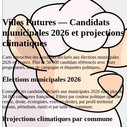
Villes Futures — Candidats
municipales 2026 et projections
climatiques
Carte interactive des candidats déclarés aux élections municipales
2026 en France. Plus de 50 000 candidats référencés avec leurs
programmes, sites de campagne et étiquettes politiques.
Élections municipales 2026
Consultez les candidats déclarés aux municipales 2026 dans plus de
34 000 communes françaises. Filtrez par couleur politique (gauche,
centre, droite, écologistes, extrême-droite), par profil territorial
(urbain, périurbain, rural) et par taille de commune.
Projections climatiques par commune