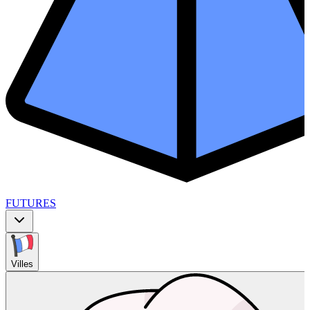
FUTURES
Villes