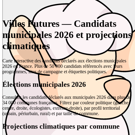
Villes Futures — Candidats
municipales 2026 et projections
climatiques
Carte interactive des candidats déclarés aux élections municipales
2026 en France. Plus de 50 000 candidats référencés avec leurs
programmes, sites de campagne et étiquettes politiques.
Élections municipales 2026
Consultez les candidats déclarés aux municipales 2026 dans plus de
34 000 communes françaises. Filtrez par couleur politique (gauche,
centre, droite, écologistes, extrême-droite), par profil territorial
(urbain, périurbain, rural) et par taille de commune.
Projections climatiques par commune