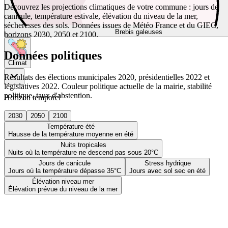
Découvrez les projections climatiques de votre commune : jours de
canicule, température estivale, élévation du niveau de la mer,
sécheresses des sols. Données issues de Météo France et du GIEC,
Brebis galeuses
horizons 2030, 2050 et 2100.
Données politiques
Climat
Résultats des élections municipales 2020, présidentielles 2022 et
législatives 2022. Couleur politique actuelle de la mairie, stabilité
politique, taux d'abstention.
Horizon temporel
2030
2050
2100
Température été
Hausse de la température moyenne en été
Nuits tropicales
Nuits où la température ne descend pas sous 20°C
Jours de canicule
Stress hydrique
Jours où la température dépasse 35°C
Jours avec sol sec en été
Élévation niveau mer
Élévation prévue du niveau de la mer