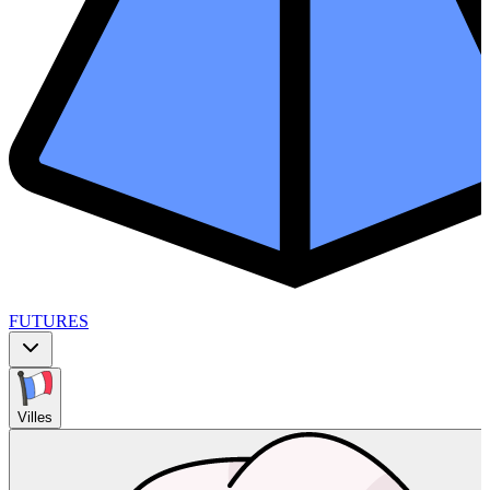
FUTURES
Villes