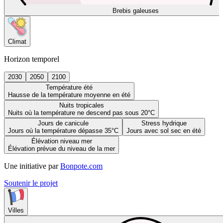
Brebis galeuses
Climat
Horizon temporel
2030
2050
2100
Température été
Hausse de la température moyenne en été
Nuits tropicales
Nuits où la température ne descend pas sous 20°C
Jours de canicule
Stress hydrique
Jours où la température dépasse 35°C
Jours avec sol sec en été
Élévation niveau mer
Élévation prévue du niveau de la mer
Une initiative par
Bonpote.com
Soutenir le projet
Villes