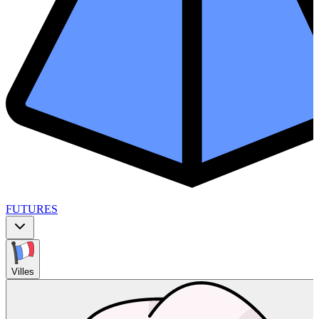
FUTURES
Villes