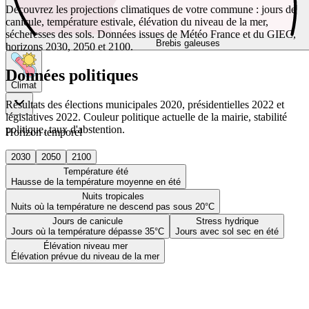
Découvrez les projections climatiques de votre commune : jours de
canicule, température estivale, élévation du niveau de la mer,
sécheresses des sols. Données issues de Météo France et du GIEC,
Brebis galeuses
horizons 2030, 2050 et 2100.
Données politiques
Climat
Résultats des élections municipales 2020, présidentielles 2022 et
législatives 2022. Couleur politique actuelle de la mairie, stabilité
politique, taux d'abstention.
Horizon temporel
2030
2050
2100
Température été
Hausse de la température moyenne en été
Nuits tropicales
Nuits où la température ne descend pas sous 20°C
Jours de canicule
Stress hydrique
Jours où la température dépasse 35°C
Jours avec sol sec en été
Élévation niveau mer
Élévation prévue du niveau de la mer