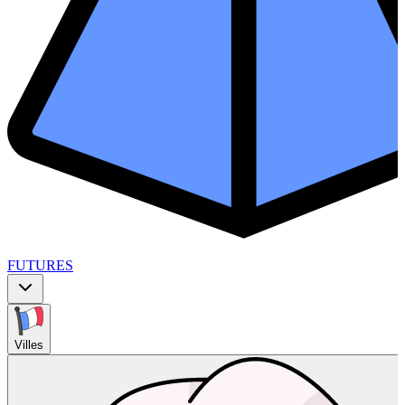
FUTURES
Villes