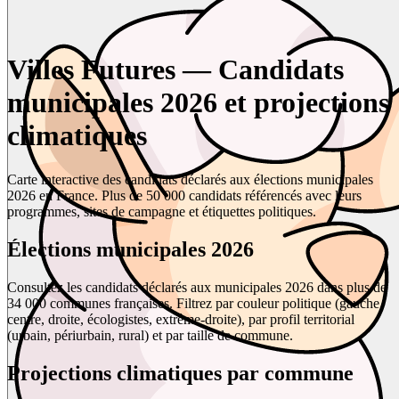
Villes Futures — Candidats
municipales 2026 et projections
climatiques
Carte interactive des candidats déclarés aux élections municipales
2026 en France. Plus de 50 000 candidats référencés avec leurs
programmes, sites de campagne et étiquettes politiques.
Élections municipales 2026
Consultez les candidats déclarés aux municipales 2026 dans plus de
34 000 communes françaises. Filtrez par couleur politique (gauche,
centre, droite, écologistes, extrême-droite), par profil territorial
(urbain, périurbain, rural) et par taille de commune.
Projections climatiques par commune