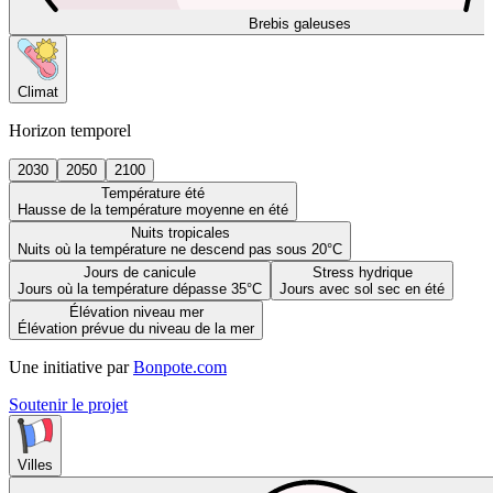
Brebis galeuses
Climat
Horizon temporel
2030
2050
2100
Température été
Hausse de la température moyenne en été
Nuits tropicales
Nuits où la température ne descend pas sous 20°C
Jours de canicule
Stress hydrique
Jours où la température dépasse 35°C
Jours avec sol sec en été
Élévation niveau mer
Élévation prévue du niveau de la mer
Une initiative par
Bonpote.com
Soutenir le projet
Villes