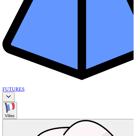
FUTURES
Villes