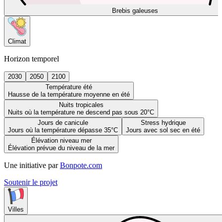
Brebis galeuses
Climat
Horizon temporel
2030
2050
2100
Température été
Hausse de la température moyenne en été
Nuits tropicales
Nuits où la température ne descend pas sous 20°C
Jours de canicule
Stress hydrique
Jours où la température dépasse 35°C
Jours avec sol sec en été
Élévation niveau mer
Élévation prévue du niveau de la mer
Une initiative par
Bonpote.com
Soutenir le projet
Villes