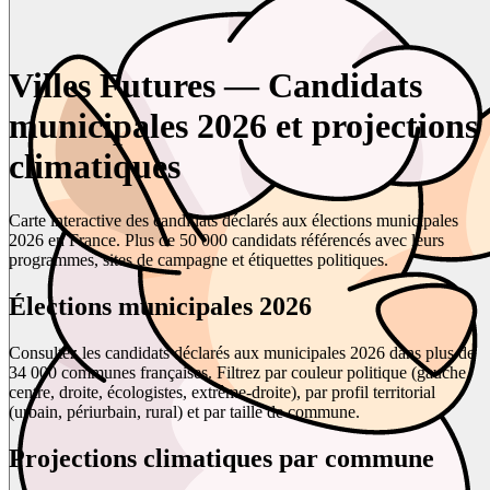
Villes Futures — Candidats
municipales 2026 et projections
climatiques
Carte interactive des candidats déclarés aux élections municipales
2026 en France. Plus de 50 000 candidats référencés avec leurs
programmes, sites de campagne et étiquettes politiques.
Élections municipales 2026
Consultez les candidats déclarés aux municipales 2026 dans plus de
34 000 communes françaises. Filtrez par couleur politique (gauche,
centre, droite, écologistes, extrême-droite), par profil territorial
(urbain, périurbain, rural) et par taille de commune.
Projections climatiques par commune