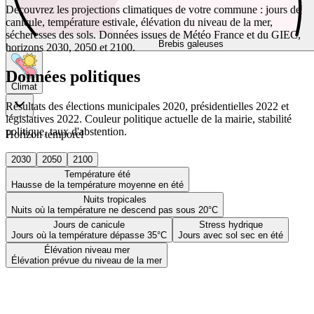
Découvrez les projections climatiques de votre commune : jours de
canicule, température estivale, élévation du niveau de la mer,
sécheresses des sols. Données issues de Météo France et du GIEC,
Brebis galeuses
horizons 2030, 2050 et 2100.
Données politiques
Climat
Résultats des élections municipales 2020, présidentielles 2022 et
législatives 2022. Couleur politique actuelle de la mairie, stabilité
politique, taux d'abstention.
Horizon temporel
2030
2050
2100
Température été
Hausse de la température moyenne en été
Nuits tropicales
Nuits où la température ne descend pas sous 20°C
Jours de canicule
Stress hydrique
Jours où la température dépasse 35°C
Jours avec sol sec en été
Élévation niveau mer
Élévation prévue du niveau de la mer