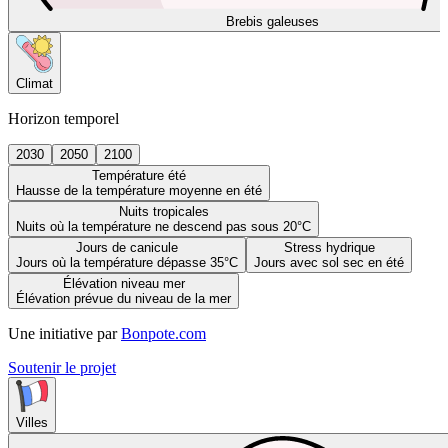
Brebis galeuses
Climat
Horizon temporel
2030
2050
2100
Température été
Hausse de la température moyenne en été
Nuits tropicales
Nuits où la température ne descend pas sous 20°C
Jours de canicule
Stress hydrique
Jours où la température dépasse 35°C
Jours avec sol sec en été
Élévation niveau mer
Élévation prévue du niveau de la mer
Une initiative par
Bonpote.com
Soutenir le projet
Villes