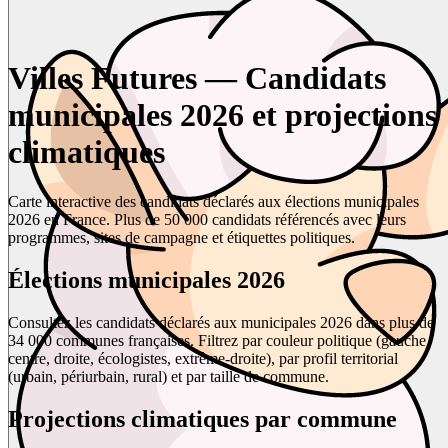
Villes Futures — Candidats
municipales 2026 et projections
climatiques
Carte interactive des candidats déclarés aux élections municipales
2026 en France. Plus de 50 000 candidats référencés avec leurs
programmes, sites de campagne et étiquettes politiques.
Élections municipales 2026
Consultez les candidats déclarés aux municipales 2026 dans plus de
34 000 communes françaises. Filtrez par couleur politique (gauche,
centre, droite, écologistes, extrême-droite), par profil territorial
(urbain, périurbain, rural) et par taille de commune.
Projections climatiques par commune