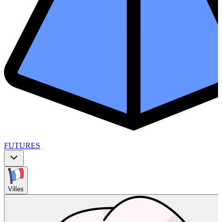
FUTURES
Villes