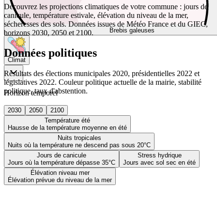
Découvrez les projections climatiques de votre commune : jours de
canicule, température estivale, élévation du niveau de la mer,
sécheresses des sols. Données issues de Météo France et du GIEC,
Brebis galeuses
horizons 2030, 2050 et 2100.
Données politiques
Climat
Résultats des élections municipales 2020, présidentielles 2022 et
législatives 2022. Couleur politique actuelle de la mairie, stabilité
politique, taux d'abstention.
Horizon temporel
2030
2050
2100
Température été
Hausse de la température moyenne en été
Nuits tropicales
Nuits où la température ne descend pas sous 20°C
Jours de canicule
Stress hydrique
Jours où la température dépasse 35°C
Jours avec sol sec en été
Élévation niveau mer
Élévation prévue du niveau de la mer