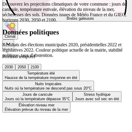
Découvrez les projections climatiques de votre commune : jours de
canicule, température estivale, élévation du niveau de la mer,
sécheresses des sols. Données issues de Météo France et du GIEC,
Brebis galeuses
horizons 2030, 2050 et 2100.
Données politiques
Climat
Résultats des élections municipales 2020, présidentielles 2022 et
législatives 2022. Couleur politique actuelle de la mairie, stabilité
politique, taux d'abstention.
Horizon temporel
2030
2050
2100
Température été
Hausse de la température moyenne en été
Nuits tropicales
Nuits où la température ne descend pas sous 20°C
Jours de canicule
Stress hydrique
Jours où la température dépasse 35°C
Jours avec sol sec en été
Élévation niveau mer
Élévation prévue du niveau de la mer