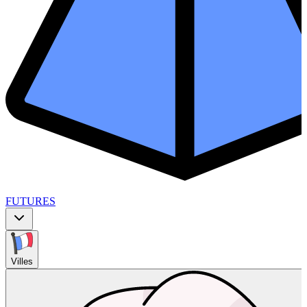
FUTURES
Villes