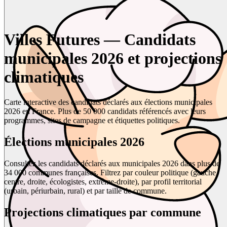
Villes Futures — Candidats
municipales 2026 et projections
climatiques
Carte interactive des candidats déclarés aux élections municipales
2026 en France. Plus de 50 000 candidats référencés avec leurs
programmes, sites de campagne et étiquettes politiques.
Élections municipales 2026
Consultez les candidats déclarés aux municipales 2026 dans plus de
34 000 communes françaises. Filtrez par couleur politique (gauche,
centre, droite, écologistes, extrême-droite), par profil territorial
(urbain, périurbain, rural) et par taille de commune.
Projections climatiques par commune