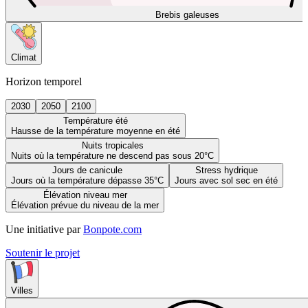
Brebis galeuses
Climat
Horizon temporel
2030
2050
2100
Température été
Hausse de la température moyenne en été
Nuits tropicales
Nuits où la température ne descend pas sous 20°C
Jours de canicule
Stress hydrique
Jours où la température dépasse 35°C
Jours avec sol sec en été
Élévation niveau mer
Élévation prévue du niveau de la mer
Une initiative par
Bonpote.com
Soutenir le projet
Villes