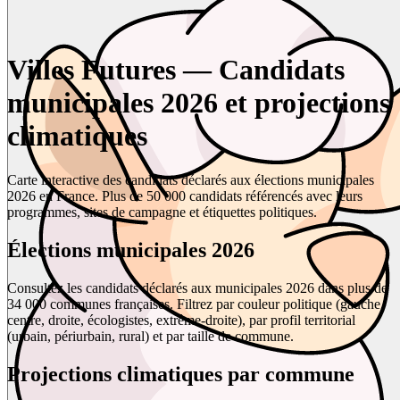
Villes Futures — Candidats
municipales 2026 et projections
climatiques
Carte interactive des candidats déclarés aux élections municipales
2026 en France. Plus de 50 000 candidats référencés avec leurs
programmes, sites de campagne et étiquettes politiques.
Élections municipales 2026
Consultez les candidats déclarés aux municipales 2026 dans plus de
34 000 communes françaises. Filtrez par couleur politique (gauche,
centre, droite, écologistes, extrême-droite), par profil territorial
(urbain, périurbain, rural) et par taille de commune.
Projections climatiques par commune