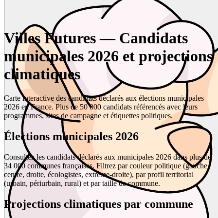
Villes Futures — Candidats
municipales 2026 et projections
climatiques
Carte interactive des candidats déclarés aux élections municipales
2026 en France. Plus de 50 000 candidats référencés avec leurs
programmes, sites de campagne et étiquettes politiques.
Élections municipales 2026
Consultez les candidats déclarés aux municipales 2026 dans plus de
34 000 communes françaises. Filtrez par couleur politique (gauche,
centre, droite, écologistes, extrême-droite), par profil territorial
(urbain, périurbain, rural) et par taille de commune.
Projections climatiques par commune