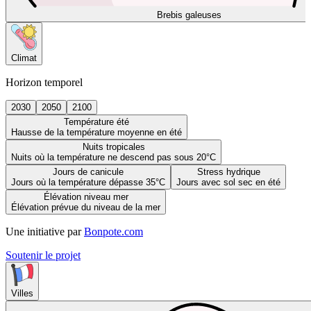
Brebis galeuses
Climat
Horizon temporel
2030
2050
2100
Température été
Hausse de la température moyenne en été
Nuits tropicales
Nuits où la température ne descend pas sous 20°C
Jours de canicule
Stress hydrique
Jours où la température dépasse 35°C
Jours avec sol sec en été
Élévation niveau mer
Élévation prévue du niveau de la mer
Une initiative par
Bonpote.com
Soutenir le projet
Villes