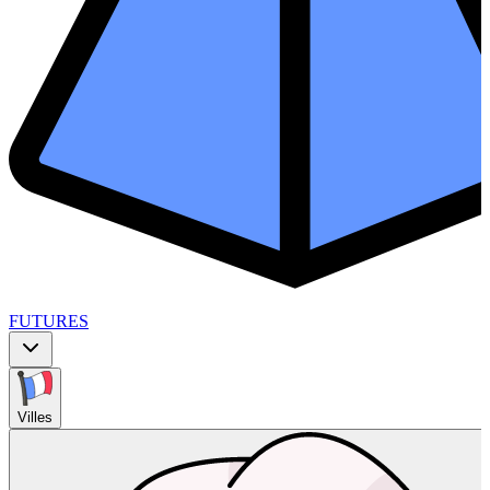
FUTURES
Villes