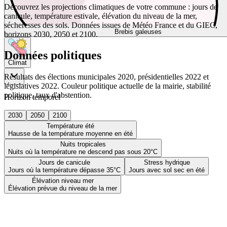
Découvrez les projections climatiques de votre commune : jours de
canicule, température estivale, élévation du niveau de la mer,
sécheresses des sols. Données issues de Météo France et du GIEC,
Brebis galeuses
horizons 2030, 2050 et 2100.
Données politiques
Climat
Résultats des élections municipales 2020, présidentielles 2022 et
législatives 2022. Couleur politique actuelle de la mairie, stabilité
politique, taux d'abstention.
Horizon temporel
2030
2050
2100
Température été
Hausse de la température moyenne en été
Nuits tropicales
Nuits où la température ne descend pas sous 20°C
Jours de canicule
Stress hydrique
Jours où la température dépasse 35°C
Jours avec sol sec en été
Élévation niveau mer
Élévation prévue du niveau de la mer