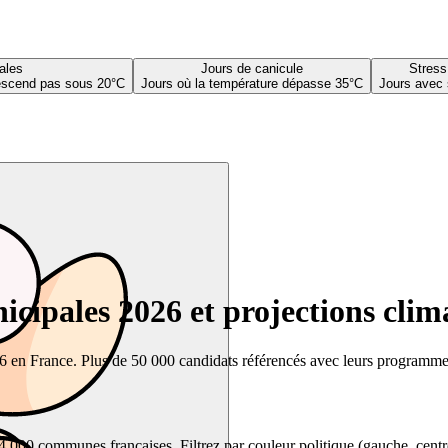
ales
Jours de canicule
Stress
descend pas sous 20°C
Jours où la température dépasse 35°C
Jours avec 
cipales 2026 et projections clim
26 en France. Plus de 50 000 candidats référencés avec leurs programmes,
00 communes françaises. Filtrez par couleur politique (gauche, centre, dr