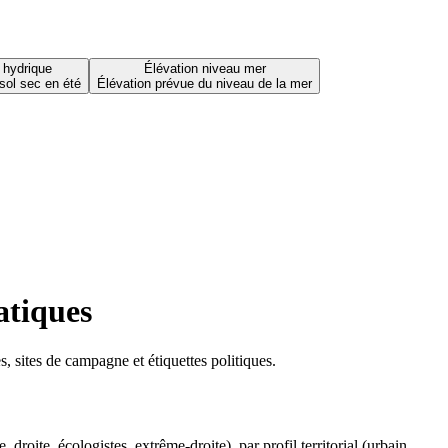
 hydrique
Élévation niveau mer
sol sec en été
Élévation prévue du niveau de la mer
atiques
 sites de campagne et étiquettes politiques.
oite, écologistes, extrême-droite), par profil territorial (urbain,