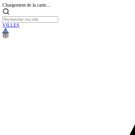
Chargement de la carte...
VILLES