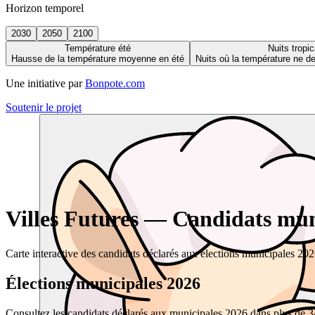
Horizon temporel
2030
2050
2100
Température été
Nuits tropic
Hausse de la température moyenne en été
Nuits où la température ne 
Une initiative par
Bonpote.com
Soutenir le projet
Villes Futures — Candidats muni
Carte interactive des candidats déclarés aux élections municipales 20
Élections municipales 2026
Consultez les candidats déclarés aux municipales 2026 dans plus de 34 0