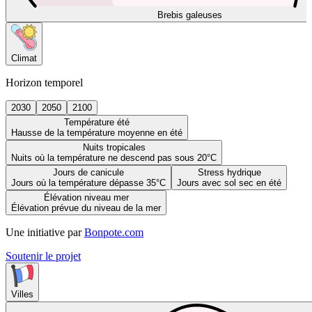
Brebis galeuses
Climat
Horizon temporel
2030
2050
2100
Température été
Hausse de la température moyenne en été
Nuits tropicales
Nuits où la température ne descend pas sous 20°C
Jours de canicule
Stress hydrique
Jours où la température dépasse 35°C
Jours avec sol sec en été
Élévation niveau mer
Élévation prévue du niveau de la mer
Une initiative par
Bonpote.com
Soutenir le projet
Villes