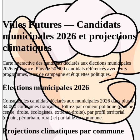
Villes Futures — Candidats
municipales 2026 et projections
climatiques
Carte interactive des candidats déclarés aux élections municipales
2026 en France. Plus de 50 000 candidats référencés avec leurs
programmes, sites de campagne et étiquettes politiques.
Élections municipales 2026
Consultez les candidats déclarés aux municipales 2026 dans plus de
34 000 communes françaises. Filtrez par couleur politique (gauche,
centre, droite, écologistes, extrême-droite), par profil territorial
(urbain, périurbain, rural) et par taille de commune.
Projections climatiques par commune