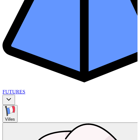
FUTURES
Villes