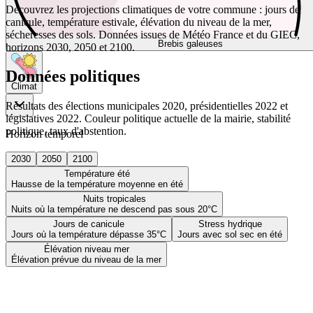
Découvrez les projections climatiques de votre commune : jours de
canicule, température estivale, élévation du niveau de la mer,
sécheresses des sols. Données issues de Météo France et du GIEC,
Brebis galeuses
horizons 2030, 2050 et 2100.
Données politiques
Climat
Résultats des élections municipales 2020, présidentielles 2022 et
législatives 2022. Couleur politique actuelle de la mairie, stabilité
politique, taux d'abstention.
Horizon temporel
2030
2050
2100
Température été
Hausse de la température moyenne en été
Nuits tropicales
Nuits où la température ne descend pas sous 20°C
Jours de canicule
Stress hydrique
Jours où la température dépasse 35°C
Jours avec sol sec en été
Élévation niveau mer
Élévation prévue du niveau de la mer