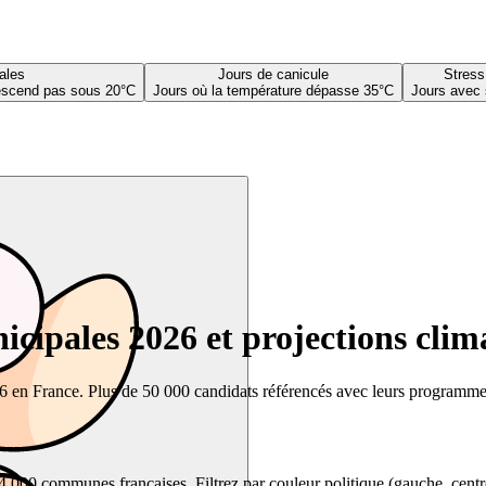
ales
Jours de canicule
Stress
descend pas sous 20°C
Jours où la température dépasse 35°C
Jours avec 
cipales 2026 et projections clim
26 en France. Plus de 50 000 candidats référencés avec leurs programmes,
00 communes françaises. Filtrez par couleur politique (gauche, centre, dr