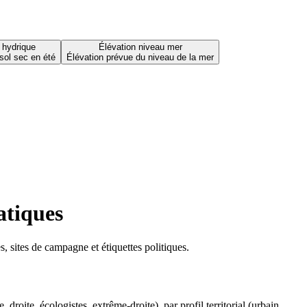
 hydrique
Élévation niveau mer
sol sec en été
Élévation prévue du niveau de la mer
atiques
 sites de campagne et étiquettes politiques.
oite, écologistes, extrême-droite), par profil territorial (urbain,