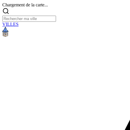
Chargement de la carte...
VILLES