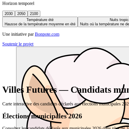
Horizon temporel
2030
2050
2100
Température été
Nuits tropic
Hausse de la température moyenne en été
Nuits où la température ne 
Une initiative par
Bonpote.com
Soutenir le projet
Villes Futures — Candidats muni
Carte interactive des candidats déclarés aux élections municipales 20
Élections municipales 2026
Consultez les candidats déclarés aux municipales 2026 dans plus de 34 0