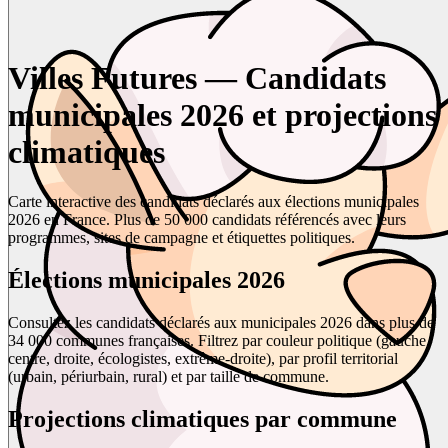
Villes Futures — Candidats
municipales 2026 et projections
climatiques
Carte interactive des candidats déclarés aux élections municipales
2026 en France. Plus de 50 000 candidats référencés avec leurs
programmes, sites de campagne et étiquettes politiques.
Élections municipales 2026
Consultez les candidats déclarés aux municipales 2026 dans plus de
34 000 communes françaises. Filtrez par couleur politique (gauche,
centre, droite, écologistes, extrême-droite), par profil territorial
(urbain, périurbain, rural) et par taille de commune.
Projections climatiques par commune