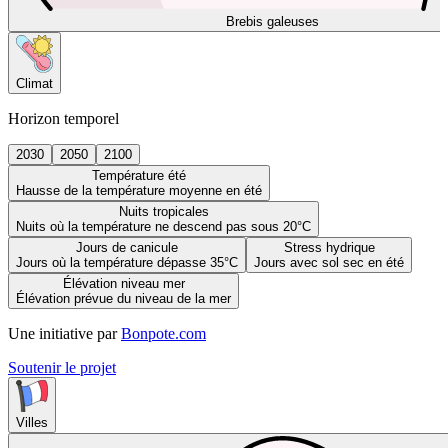
Brebis galeuses
Climat
Horizon temporel
2030
2050
2100
Température été
Hausse de la température moyenne en été
Nuits tropicales
Nuits où la température ne descend pas sous 20°C
Jours de canicule
Stress hydrique
Jours où la température dépasse 35°C
Jours avec sol sec en été
Élévation niveau mer
Élévation prévue du niveau de la mer
Une initiative par
Bonpote.com
Soutenir le projet
Villes