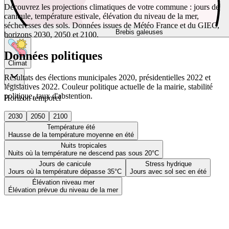
Découvrez les projections climatiques de votre commune : jours de
canicule, température estivale, élévation du niveau de la mer,
sécheresses des sols. Données issues de Météo France et du GIEC,
Brebis galeuses
horizons 2030, 2050 et 2100.
Données politiques
Climat
Résultats des élections municipales 2020, présidentielles 2022 et
législatives 2022. Couleur politique actuelle de la mairie, stabilité
politique, taux d'abstention.
Horizon temporel
2030
2050
2100
Température été
Hausse de la température moyenne en été
Nuits tropicales
Nuits où la température ne descend pas sous 20°C
Jours de canicule
Stress hydrique
Jours où la température dépasse 35°C
Jours avec sol sec en été
Élévation niveau mer
Élévation prévue du niveau de la mer