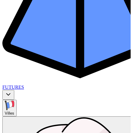
FUTURES
Villes