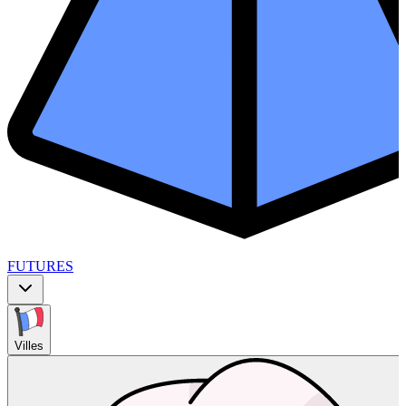
FUTURES
Villes