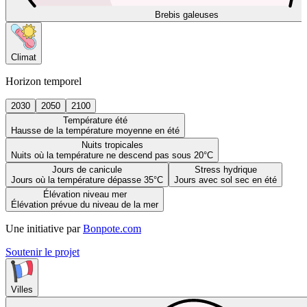
Brebis galeuses
Climat
Horizon temporel
2030
2050
2100
Température été
Hausse de la température moyenne en été
Nuits tropicales
Nuits où la température ne descend pas sous 20°C
Jours de canicule
Stress hydrique
Jours où la température dépasse 35°C
Jours avec sol sec en été
Élévation niveau mer
Élévation prévue du niveau de la mer
Une initiative par
Bonpote.com
Soutenir le projet
Villes