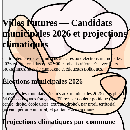
Villes Futures — Candidats
municipales 2026 et projections
climatiques
Carte interactive des candidats déclarés aux élections municipales
2026 en France. Plus de 50 000 candidats référencés avec leurs
programmes, sites de campagne et étiquettes politiques.
Élections municipales 2026
Consultez les candidats déclarés aux municipales 2026 dans plus de
34 000 communes françaises. Filtrez par couleur politique (gauche,
centre, droite, écologistes, extrême-droite), par profil territorial
(urbain, périurbain, rural) et par taille de commune.
Projections climatiques par commune