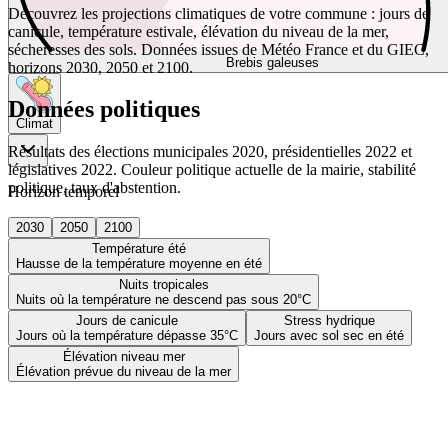
Découvrez les projections climatiques de votre commune : jours de
canicule, température estivale, élévation du niveau de la mer,
sécheresses des sols. Données issues de Météo France et du GIEC,
Brebis galeuses
horizons 2030, 2050 et 2100.
Données politiques
Climat
Résultats des élections municipales 2020, présidentielles 2022 et
législatives 2022. Couleur politique actuelle de la mairie, stabilité
politique, taux d'abstention.
Horizon temporel
2030
2050
2100
Température été
Hausse de la température moyenne en été
Nuits tropicales
Nuits où la température ne descend pas sous 20°C
Jours de canicule
Stress hydrique
Jours où la température dépasse 35°C
Jours avec sol sec en été
Élévation niveau mer
Élévation prévue du niveau de la mer