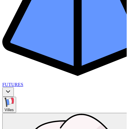
FUTURES
Villes