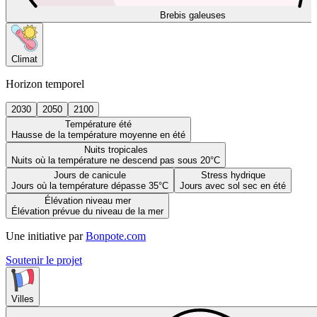
Brebis galeuses
Climat
Horizon temporel
2030
2050
2100
Température été
Hausse de la température moyenne en été
Nuits tropicales
Nuits où la température ne descend pas sous 20°C
Jours de canicule
Stress hydrique
Jours où la température dépasse 35°C
Jours avec sol sec en été
Élévation niveau mer
Élévation prévue du niveau de la mer
Une initiative par
Bonpote.com
Soutenir le projet
Villes