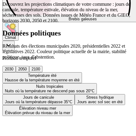
Découvrez les projections climatiques de votre commune : jours de
canicule, température estivale, élévation du niveau de la mer,
sécheresses des sols. Données issues de Météo France et du GIEC,
Brebis galeuses
horizons 2030, 2050 et 2100.
Données politiques
Climat
Résultats des élections municipales 2020, présidentielles 2022 et
législatives 2022. Couleur politique actuelle de la mairie, stabilité
politique, taux d'abstention.
Horizon temporel
2030
2050
2100
Température été
Hausse de la température moyenne en été
Nuits tropicales
Nuits où la température ne descend pas sous 20°C
Jours de canicule
Stress hydrique
Jours où la température dépasse 35°C
Jours avec sol sec en été
Élévation niveau mer
Élévation prévue du niveau de la mer