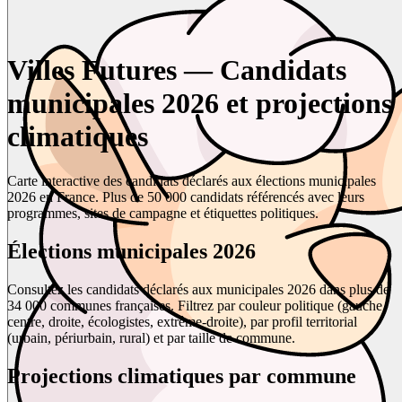
Villes Futures — Candidats
municipales 2026 et projections
climatiques
Carte interactive des candidats déclarés aux élections municipales
2026 en France. Plus de 50 000 candidats référencés avec leurs
programmes, sites de campagne et étiquettes politiques.
Élections municipales 2026
Consultez les candidats déclarés aux municipales 2026 dans plus de
34 000 communes françaises. Filtrez par couleur politique (gauche,
centre, droite, écologistes, extrême-droite), par profil territorial
(urbain, périurbain, rural) et par taille de commune.
Projections climatiques par commune