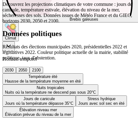
Découvrez les projections climatiques de votre commune : jours de
canicule, température estivale, élévation du niveau de la mer,
sécheresses des sols. Données issues de Météo France et du GIEC,
Brebis galeuses
horizons 2030, 2050 et 2100.
Données politiques
Climat
Résultats des élections municipales 2020, présidentielles 2022 et
législatives 2022. Couleur politique actuelle de la mairie, stabilité
politique, taux d'abstention.
Horizon temporel
2030
2050
2100
Température été
Hausse de la température moyenne en été
Nuits tropicales
Nuits où la température ne descend pas sous 20°C
Jours de canicule
Stress hydrique
Jours où la température dépasse 35°C
Jours avec sol sec en été
Élévation niveau mer
Élévation prévue du niveau de la mer