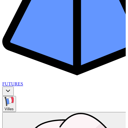
FUTURES
Villes