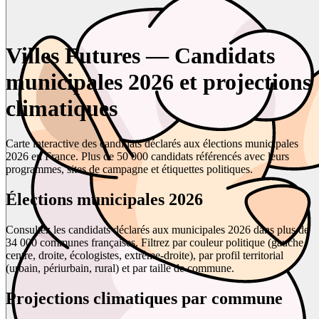
Villes Futures — Candidats
municipales 2026 et projections
climatiques
Carte interactive des candidats déclarés aux élections municipales
2026 en France. Plus de 50 000 candidats référencés avec leurs
programmes, sites de campagne et étiquettes politiques.
Élections municipales 2026
Consultez les candidats déclarés aux municipales 2026 dans plus de
34 000 communes françaises. Filtrez par couleur politique (gauche,
centre, droite, écologistes, extrême-droite), par profil territorial
(urbain, périurbain, rural) et par taille de commune.
Projections climatiques par commune