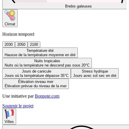
Brebis galeuses
Climat
Horizon temporel
2030
2050
2100
Température été
Hausse de la température moyenne en été
Nuits tropicales
Nuits où la température ne descend pas sous 20°C
Jours de canicule
Stress hydrique
Jours où la température dépasse 35°C
Jours avec sol sec en été
Élévation niveau mer
Élévation prévue du niveau de la mer
Une initiative par
Bonpote.com
Soutenir le projet
Villes