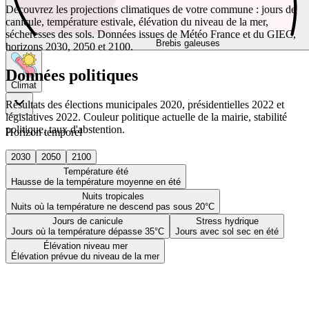
Découvrez les projections climatiques de votre commune : jours de
canicule, température estivale, élévation du niveau de la mer,
sécheresses des sols. Données issues de Météo France et du GIEC,
Brebis galeuses
horizons 2030, 2050 et 2100.
Données politiques
Climat
Résultats des élections municipales 2020, présidentielles 2022 et
législatives 2022. Couleur politique actuelle de la mairie, stabilité
politique, taux d'abstention.
Horizon temporel
2030
2050
2100
Température été
Hausse de la température moyenne en été
Nuits tropicales
Nuits où la température ne descend pas sous 20°C
Jours de canicule
Stress hydrique
Jours où la température dépasse 35°C
Jours avec sol sec en été
Élévation niveau mer
Élévation prévue du niveau de la mer