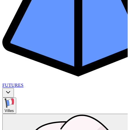
FUTURES
Villes