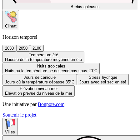
Brebis galeuses
Climat
Horizon temporel
2030
2050
2100
Température été
Hausse de la température moyenne en été
Nuits tropicales
Nuits où la température ne descend pas sous 20°C
Jours de canicule
Stress hydrique
Jours où la température dépasse 35°C
Jours avec sol sec en été
Élévation niveau mer
Élévation prévue du niveau de la mer
Une initiative par
Bonpote.com
Soutenir le projet
Villes