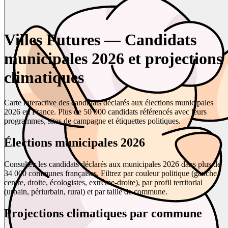
Villes Futures — Candidats
municipales 2026 et projections
climatiques
Carte interactive des candidats déclarés aux élections municipales
2026 en France. Plus de 50 000 candidats référencés avec leurs
programmes, sites de campagne et étiquettes politiques.
Élections municipales 2026
Consultez les candidats déclarés aux municipales 2026 dans plus de
34 000 communes françaises. Filtrez par couleur politique (gauche,
centre, droite, écologistes, extrême-droite), par profil territorial
(urbain, périurbain, rural) et par taille de commune.
Projections climatiques par commune