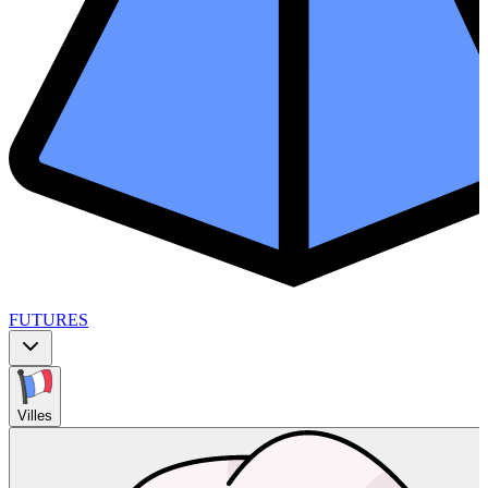
FUTURES
Villes