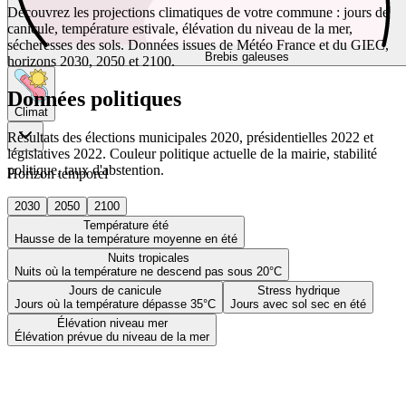
Découvrez les projections climatiques de votre commune : jours de
canicule, température estivale, élévation du niveau de la mer,
sécheresses des sols. Données issues de Météo France et du GIEC,
Brebis galeuses
horizons 2030, 2050 et 2100.
Données politiques
Climat
Résultats des élections municipales 2020, présidentielles 2022 et
législatives 2022. Couleur politique actuelle de la mairie, stabilité
politique, taux d'abstention.
Horizon temporel
2030
2050
2100
Température été
Hausse de la température moyenne en été
Nuits tropicales
Nuits où la température ne descend pas sous 20°C
Jours de canicule
Stress hydrique
Jours où la température dépasse 35°C
Jours avec sol sec en été
Élévation niveau mer
Élévation prévue du niveau de la mer