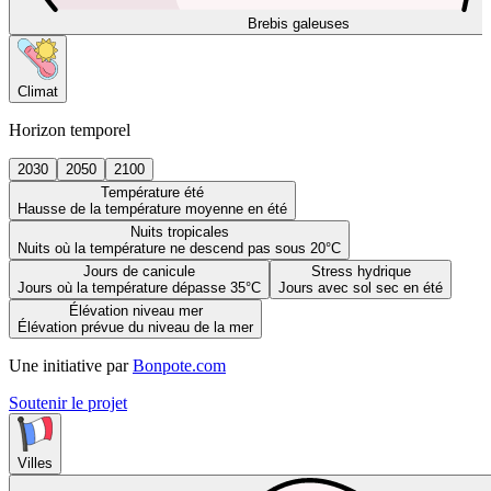
Brebis galeuses
Climat
Horizon temporel
2030
2050
2100
Température été
Hausse de la température moyenne en été
Nuits tropicales
Nuits où la température ne descend pas sous 20°C
Jours de canicule
Stress hydrique
Jours où la température dépasse 35°C
Jours avec sol sec en été
Élévation niveau mer
Élévation prévue du niveau de la mer
Une initiative par
Bonpote.com
Soutenir le projet
Villes