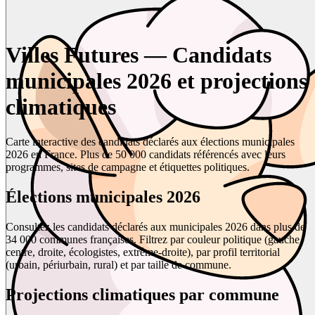
Villes Futures — Candidats
municipales 2026 et projections
climatiques
Carte interactive des candidats déclarés aux élections municipales
2026 en France. Plus de 50 000 candidats référencés avec leurs
programmes, sites de campagne et étiquettes politiques.
Élections municipales 2026
Consultez les candidats déclarés aux municipales 2026 dans plus de
34 000 communes françaises. Filtrez par couleur politique (gauche,
centre, droite, écologistes, extrême-droite), par profil territorial
(urbain, périurbain, rural) et par taille de commune.
Projections climatiques par commune