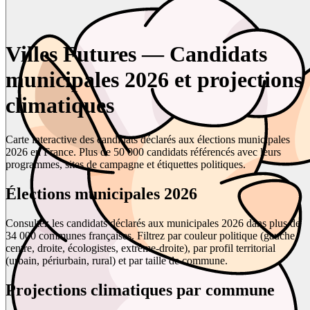
Villes Futures — Candidats
municipales 2026 et projections
climatiques
Carte interactive des candidats déclarés aux élections municipales
2026 en France. Plus de 50 000 candidats référencés avec leurs
programmes, sites de campagne et étiquettes politiques.
Élections municipales 2026
Consultez les candidats déclarés aux municipales 2026 dans plus de
34 000 communes françaises. Filtrez par couleur politique (gauche,
centre, droite, écologistes, extrême-droite), par profil territorial
(urbain, périurbain, rural) et par taille de commune.
Projections climatiques par commune