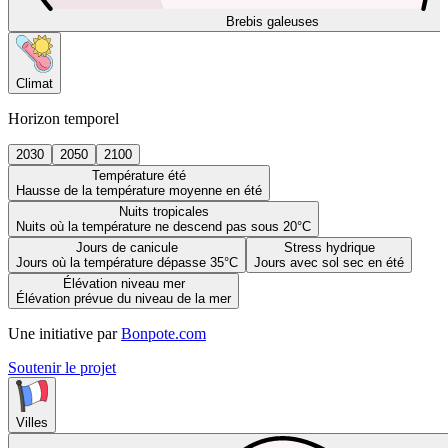
Brebis galeuses
Climat
Horizon temporel
2030
2050
2100
Température été
Hausse de la température moyenne en été
Nuits tropicales
Nuits où la température ne descend pas sous 20°C
Jours de canicule
Stress hydrique
Jours où la température dépasse 35°C
Jours avec sol sec en été
Élévation niveau mer
Élévation prévue du niveau de la mer
Une initiative par
Bonpote.com
Soutenir le projet
Villes