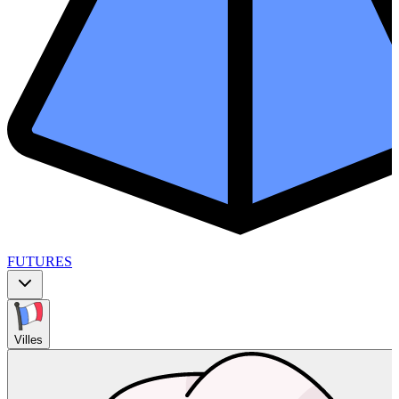
FUTURES
Villes