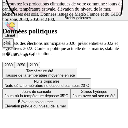
Découvrez les projections climatiques de votre commune : jours de
canicule, température estivale, élévation du niveau de la mer,
sécheresses des sols. Données issues de Météo France et du GIEC,
Brebis galeuses
horizons 2030, 2050 et 2100.
Données politiques
Climat
Résultats des élections municipales 2020, présidentielles 2022 et
législatives 2022. Couleur politique actuelle de la mairie, stabilité
politique, taux d'abstention.
Horizon temporel
2030
2050
2100
Température été
Hausse de la température moyenne en été
Nuits tropicales
Nuits où la température ne descend pas sous 20°C
Jours de canicule
Stress hydrique
Jours où la température dépasse 35°C
Jours avec sol sec en été
Élévation niveau mer
Élévation prévue du niveau de la mer