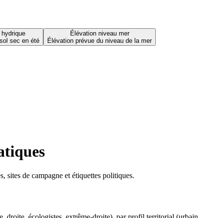
 hydrique
Élévation niveau mer
sol sec en été
Élévation prévue du niveau de la mer
atiques
 sites de campagne et étiquettes politiques.
oite, écologistes, extrême-droite), par profil territorial (urbain,