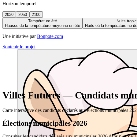
Horizon temporel
2030
2050
2100
Température été
Nuits tropic
Hausse de la température moyenne en été
Nuits où la température ne 
Une initiative par
Bonpote.com
Soutenir le projet
Villes Futures — Candidats muni
Carte interactive des candidats déclarés aux élections municipales 20
Élections municipales 2026
Consultez les candidats déclarés aux municipales 2026 dans plus de 34 0