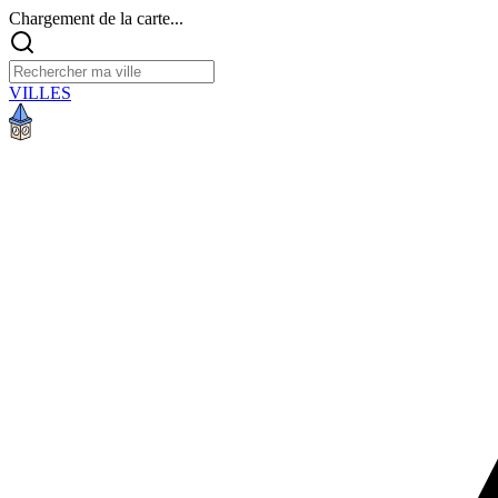
Chargement de la carte...
VILLES