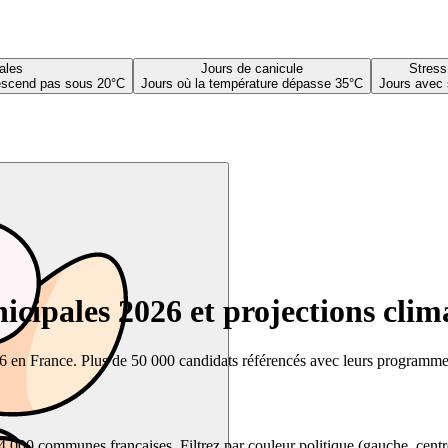
ales
Jours de canicule
Stress
descend pas sous 20°C
Jours où la température dépasse 35°C
Jours avec 
cipales 2026 et projections clim
26 en France. Plus de 50 000 candidats référencés avec leurs programmes,
00 communes françaises. Filtrez par couleur politique (gauche, centre, dr