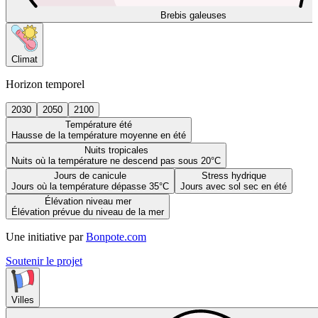
Brebis galeuses
Climat
Horizon temporel
2030
2050
2100
Température été
Hausse de la température moyenne en été
Nuits tropicales
Nuits où la température ne descend pas sous 20°C
Jours de canicule
Stress hydrique
Jours où la température dépasse 35°C
Jours avec sol sec en été
Élévation niveau mer
Élévation prévue du niveau de la mer
Une initiative par
Bonpote.com
Soutenir le projet
Villes