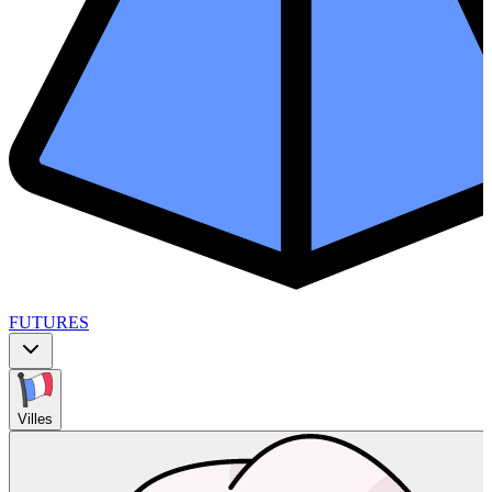
FUTURES
Villes