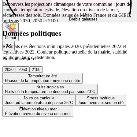
Découvrez les projections climatiques de votre commune : jours de
canicule, température estivale, élévation du niveau de la mer,
sécheresses des sols. Données issues de Météo France et du GIEC,
Brebis galeuses
horizons 2030, 2050 et 2100.
Données politiques
Climat
Résultats des élections municipales 2020, présidentielles 2022 et
législatives 2022. Couleur politique actuelle de la mairie, stabilité
politique, taux d'abstention.
Horizon temporel
2030
2050
2100
Température été
Hausse de la température moyenne en été
Nuits tropicales
Nuits où la température ne descend pas sous 20°C
Jours de canicule
Stress hydrique
Jours où la température dépasse 35°C
Jours avec sol sec en été
Élévation niveau mer
Élévation prévue du niveau de la mer