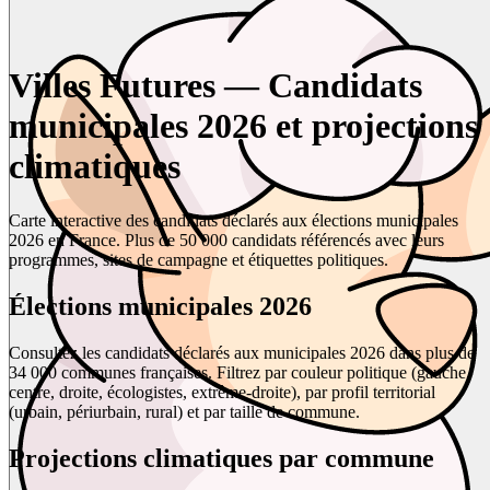
Villes Futures — Candidats
municipales 2026 et projections
climatiques
Carte interactive des candidats déclarés aux élections municipales
2026 en France. Plus de 50 000 candidats référencés avec leurs
programmes, sites de campagne et étiquettes politiques.
Élections municipales 2026
Consultez les candidats déclarés aux municipales 2026 dans plus de
34 000 communes françaises. Filtrez par couleur politique (gauche,
centre, droite, écologistes, extrême-droite), par profil territorial
(urbain, périurbain, rural) et par taille de commune.
Projections climatiques par commune