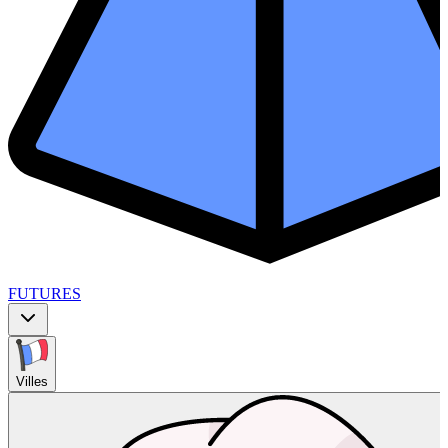
FUTURES
Villes