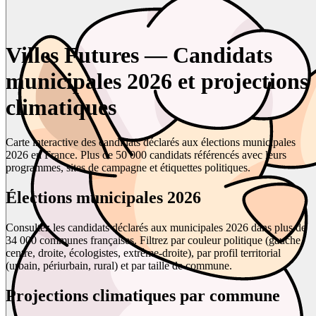
Villes Futures — Candidats
municipales 2026 et projections
climatiques
Carte interactive des candidats déclarés aux élections municipales
2026 en France. Plus de 50 000 candidats référencés avec leurs
programmes, sites de campagne et étiquettes politiques.
Élections municipales 2026
Consultez les candidats déclarés aux municipales 2026 dans plus de
34 000 communes françaises. Filtrez par couleur politique (gauche,
centre, droite, écologistes, extrême-droite), par profil territorial
(urbain, périurbain, rural) et par taille de commune.
Projections climatiques par commune