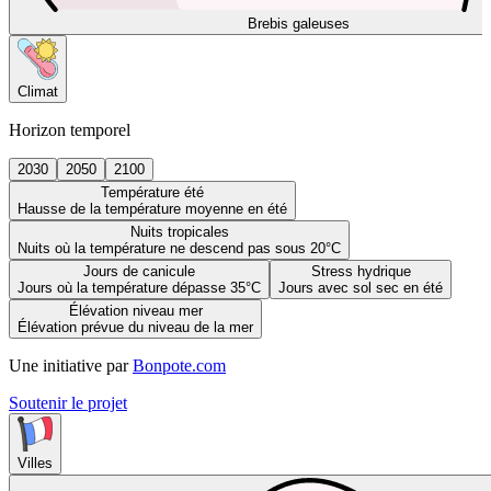
Brebis galeuses
Climat
Horizon temporel
2030
2050
2100
Température été
Hausse de la température moyenne en été
Nuits tropicales
Nuits où la température ne descend pas sous 20°C
Jours de canicule
Stress hydrique
Jours où la température dépasse 35°C
Jours avec sol sec en été
Élévation niveau mer
Élévation prévue du niveau de la mer
Une initiative par
Bonpote.com
Soutenir le projet
Villes