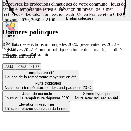
Découvrez les projections climatiques de votre commune : jours de
canicule, température estivale, élévation du niveau de la mer,
sécheresses des sols. Données issues de Météo France et du GIEC,
Brebis galeuses
horizons 2030, 2050 et 2100.
Données politiques
Climat
Résultats des élections municipales 2020, présidentielles 2022 et
législatives 2022. Couleur politique actuelle de la mairie, stabilité
politique, taux d'abstention.
Horizon temporel
2030
2050
2100
Température été
Hausse de la température moyenne en été
Nuits tropicales
Nuits où la température ne descend pas sous 20°C
Jours de canicule
Stress hydrique
Jours où la température dépasse 35°C
Jours avec sol sec en été
Élévation niveau mer
Élévation prévue du niveau de la mer