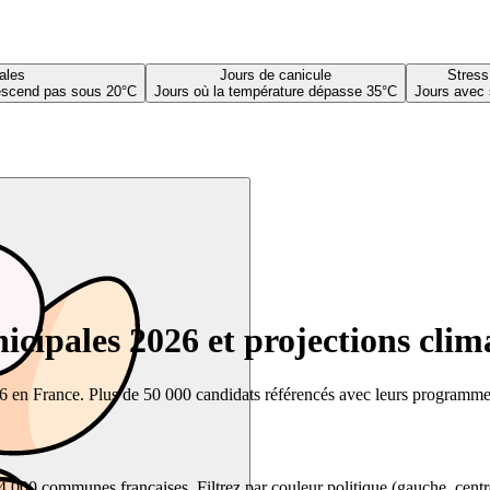
ales
Jours de canicule
Stress
descend pas sous 20°C
Jours où la température dépasse 35°C
Jours avec 
cipales 2026 et projections clim
26 en France. Plus de 50 000 candidats référencés avec leurs programmes,
00 communes françaises. Filtrez par couleur politique (gauche, centre, dr