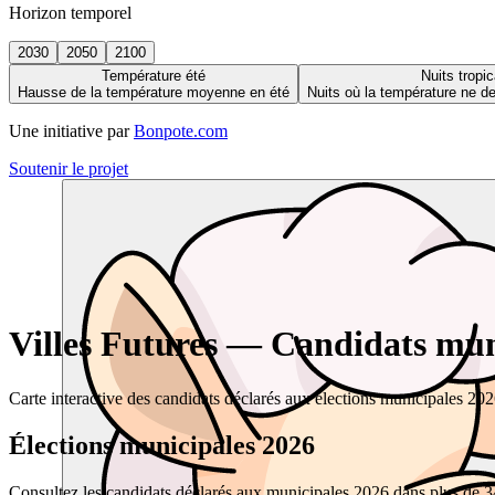
Horizon temporel
2030
2050
2100
Température été
Nuits tropic
Hausse de la température moyenne en été
Nuits où la température ne 
Une initiative par
Bonpote.com
Soutenir le projet
Villes Futures — Candidats muni
Carte interactive des candidats déclarés aux élections municipales 20
Élections municipales 2026
Consultez les candidats déclarés aux municipales 2026 dans plus de 34 0