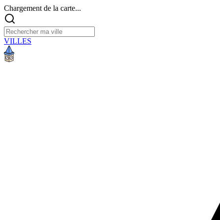
Chargement de la carte...
VILLES