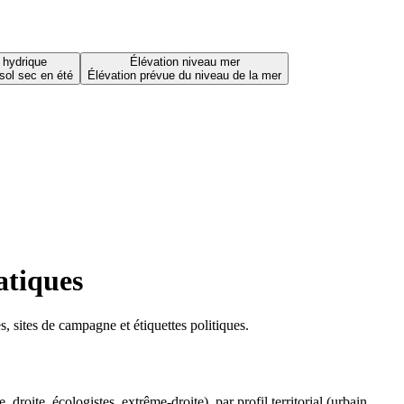
 hydrique
Élévation niveau mer
sol sec en été
Élévation prévue du niveau de la mer
atiques
 sites de campagne et étiquettes politiques.
oite, écologistes, extrême-droite), par profil territorial (urbain,